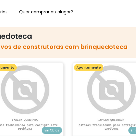
rios
Quer comprar ou alugar?
uedoteca
ovos de construtoras com brinquedoteca
tamento
Apartamento
Em Obras
Em