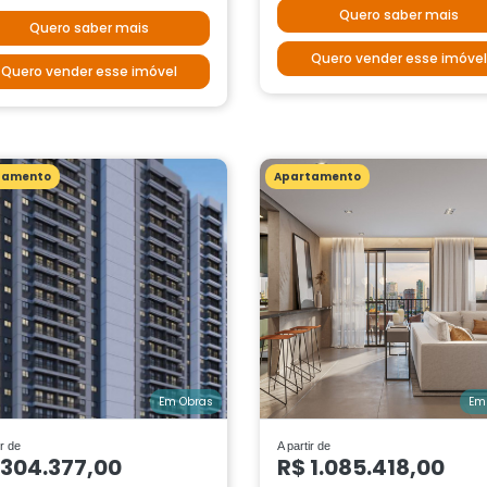
Quero saber mais
Quero saber mais
Quero vender esse imóvel
Quero vender esse imóvel
tamento
Apartamento
Em Obras
Em
ir de
A partir de
 304.377,00
R$ 1.085.418,00