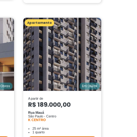
Apartamento
 Obras
Em Obras
A partir de
R$ 189.000,00
Rua Mauá
São Paulo - Centro
K CENTRO
25 m² área
1 quarto