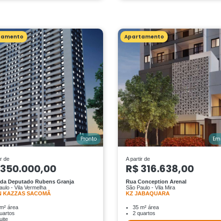
tamento
Apartamento
Pronto
Em
ir de
A partir de
 350.000,00
R$ 316.638,00
da Deputado Rubens Granja
Rua Conception Arenal
ulo - Vila Vermelha
São Paulo - Vila Mira
 KAZZAS SACOMÃ
KZ JABAQUARA
m² área
35 m² área
uartos
2 quartos
uite