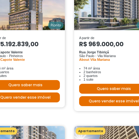
Pronto
ir de
A partir de
 5.192.839,00
R$ 969.000,00
apote Valente
Rua Jorge Tibiriçá
ulo - Pinheiros
São Paulo - Vila Mariana
 Capote Valente
About Vila Mariana
6 m² área
74 m² área
uartos
2 banheiros
uites
2 quartos
1 suite
Quero saber mais
Quero saber mais
Quero vender esse imóvel
Quero vender esse imóvel
tamento
Apartamento