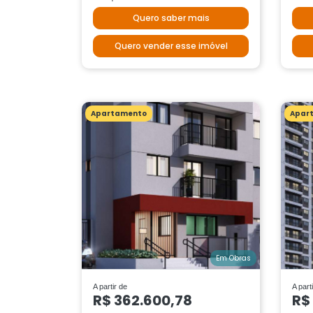
Quero saber mais
Quero vender esse imóvel
Apartamento
Apar
Em Obras
A partir de
A part
R$ 362.600,78
R$