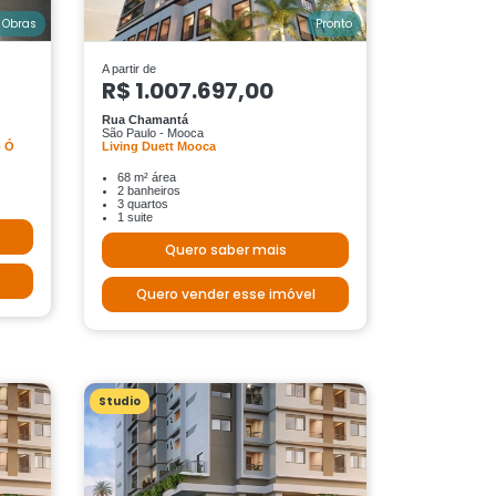
 Obras
Pronto
A partir de
R$ 1.007.697,00
Rua Chamantá
São Paulo - Mooca
o Ó
Living Duett Mooca
68 m² área
2 banheiros
3 quartos
1 suite
Quero saber mais
Quero vender esse imóvel
Studio