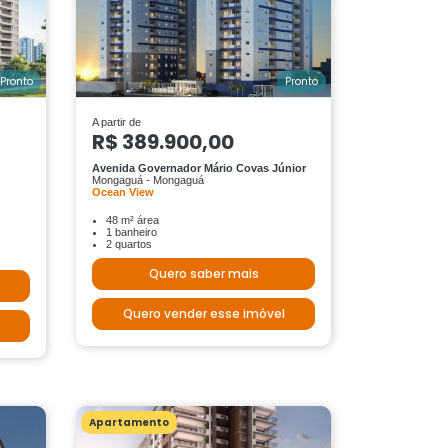
Pronto
Pronto
A partir de
R$ 389.900,00
Avenida Governador Mário Covas Júnior
Mongaguá - Mongaguá
Ocean View
48 m² área
1 banheiro
2 quartos
Quero saber mais
Quero vender esse imóvel
Apartamento