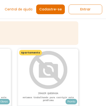
Central de ajuda
Cadastre-se
Entrar
Apartamento
 Obras
Pronto