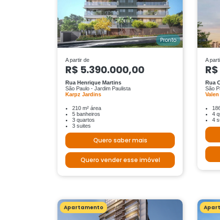
Pronto
A partir de
A part
R$ 5.390.000,00
R$
Rua Henrique Martins
Rua C
São Paulo - Jardim Paulista
São Pa
Karpz Jardins
Valen
210 m² área
18
5 banheiros
4 q
3 quartos
4 s
3 suites
Quero saber mais
Quero vender esse imóvel
Apartamento
Apar