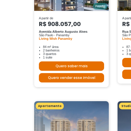
Pronto
A partir de
A part
R$ 908.057,00
R$
Avenida Alberto Augusto Alves
Rua S
São Paulo - Panamby
São Pa
Living Wish Panamby
Livin
84 m² área
87 
2 banheiros
1 b
3 quartos
3 q
1 suite
Quero saber mais
Quero vender esse imóvel
Apartamento
Studi