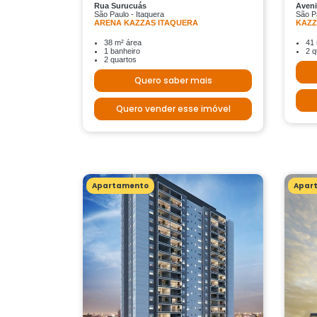
Rua Surucuás
Aven
São Paulo - Itaquera
São P
ARENA KAZZAS ITAQUERA
KAZZ
38 m² área
41 
1 banheiro
2 q
2 quartos
Quero saber mais
Quero vender esse imóvel
Apartamento
Apar