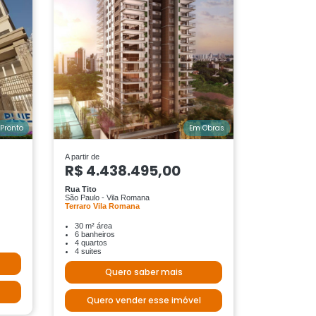
Pronto
Em Obras
A partir de
R$ 4.438.495,00
Rua Tito
São Paulo - Vila Romana
Terraro Vila Romana
30 m² área
6 banheiros
4 quartos
4 suites
Quero saber mais
Quero vender esse imóvel