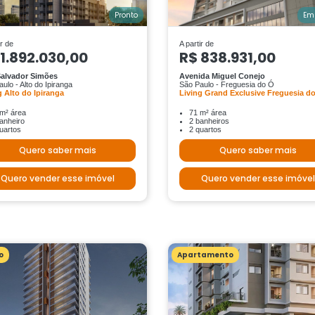
Pronto
Em
ir de
A partir de
 1.892.030,00
R$ 838.931,00
alvador Simões
Avenida Miguel Conejo
ulo - Alto do Ipiranga
São Paulo - Freguesia do Ó
g Alto do Ipiranga
Living Grand Exclusive Freguesia d
m² área
71 m² área
anheiro
2 banheiros
uartos
2 quartos
Quero saber mais
Quero saber mais
Quero vender esse imóvel
Quero vender esse imóvel
o
Apartamento