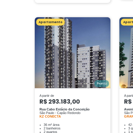
Apartamento
Apar
Pronto
A partir de
A part
R$ 293.183,00
R$
Rua Cabo Estácio da Conceição
Aveni
São Paulo - Capão Redondo
São Pa
KZ CONECTA
GRAN
36 m² área
42 
2 banheiros
3 q
2 quartos
1 s