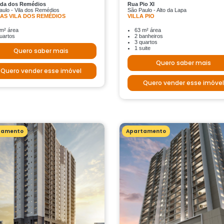
ida dos Remédios
Rua Pio XI
aulo - Vila dos Remédios
São Paulo - Alto da Lapa
AS VILA DOS REMÉDIOS
VILLA PIO
m² área
63 m² área
uartos
2 banheiros
3 quartos
1 suite
Quero saber mais
Quero saber mais
Quero vender esse imóvel
Quero vender esse imóvel
tamento
Apartamento