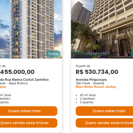
Pronto
ir de
A partir de
 455.000,00
R$ 530.734,00
da Rua Marina Ciufuli Zanfelice
Avenida Pirajussara
aulo - Água Branca
São Paulo - Butantã
rque
Blue Home Resort Jockey
m² área
45 m² área
anheiro
1 banheiro
uartos
3 quartos
Quero saber mais
Quero saber mais
Quero vender esse imóvel
Quero vender esse imóvel