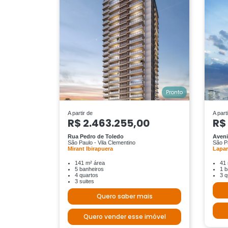
Pronto
A partir de
A part
R$ 2.463.255,00
R$
Rua Pedro de Toledo
Aveni
São Paulo - Vila Clementino
São P
Mirant Ibirapuera
Lapa
141 m² área
41 
5 banheiros
1 b
4 quartos
3 q
3 suites
Quero saber mais
Quero vender esse imóvel