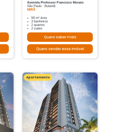
Avenida Professor Francisco Morato
São Paulo - Butantã
MIRÃ
58 m² área
3 banheiros
2 quartos
2 suites
Quero saber mais
Quero vender esse imóvel
Apartamento