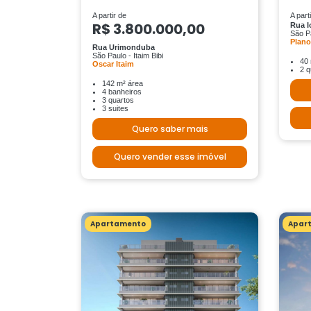
A partir de
A part
R$ 3.800.000,00
Rua 
São Pa
Plan
Rua Urimonduba
São Paulo - Itaim Bibi
40 
Oscar Itaim
2 q
142 m² área
4 banheiros
3 quartos
3 suites
Quero saber mais
Quero vender esse imóvel
Apartamento
Apar