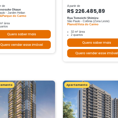
ir de
A partir de
R$ 226.485,89
Iososuke Okaue
ulo - Jardim Helian
o&Parque do Carmo
Rua Tomoichi Shimizu
São Paulo - Colônia (Zona Leste)
m² área
Plano&Vista do Carmo
uartos
32 m² área
Quero saber mais
2 quartos
Quero saber mais
Quero vender esse imóvel
Quero vender esse imóvel
tamento
Apartamento