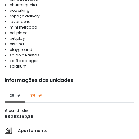
churrasqueira
coworking
espaço delivery
lavanderia
mini mercado
pet place
pet play
piscina
playground
salão de festas
salão de jogos
solarium
Informações das unidades
26 m²
36 m²
A partir de
R$ 263.150,89
Apartamento