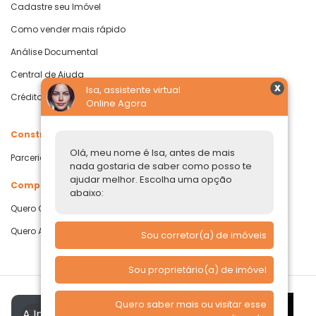
Cadastre seu Imóvel
Como vender mais rápido
Análise Documental
Central de Ajuda
Isa, assistente virtual
Crédito com Garantia de Imóvel
Online Agora
Construtoras
Olá, meu nome é Isa, antes de mais
Parcerias Imobiliárias
nada gostaria de saber como posso te
ajudar melhor. Escolha uma opção
Comprar ou alugar
abaixo:
Quero Comprar
Quero Alugar
Sou corretor(a) de imóveis
Sou proprietário(a) de imóvel
Quero saber mais ou visitar esse
A Imóvelp utiliza cookies para