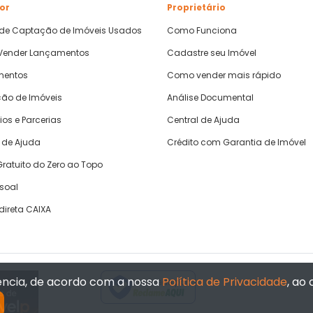
or
Proprietário
 de Captação de Imóveis Usados
Como Funciona
ender Lançamentos
Cadastre seu Imóvel
mentos
Como vender mais rápido
ão de Imóveis
Análise Documental
ios e Parcerias
Central de Ajuda
 de Ajuda
Crédito com Garantia de Imóvel
ratuito do Zero ao Topo
ssoal
direta CAIXA
iência, de acordo com a nossa
Política de Privacidade
, ao
Verificada por