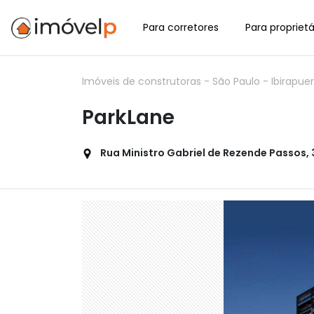
Para corretores
Para proprietá
Imóveis de construtoras
-
São Paulo
-
Ibirapue
ParkLane
Rua Ministro Gabriel de Rezende Passos, 31