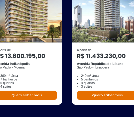
partir de
A partir de
$ 13.600.195,00
R$ 11.433.230,00
enida Indianópolis
Avenida República do Líbano
o Paulo - Moema
São Paulo - Ibirapuera
360 m² área
240 m² área
7 banheiros
5 banheiros
5 quartos
4 quartos
4 suites
3 suites
Quero saber mais
Quero saber mais