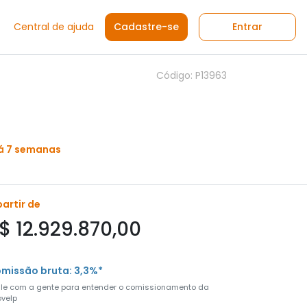
Central de ajuda
Cadastre-se
Entrar
Código: P13963
á 7 semanas
partir de
$ 12.929.870,00
missão bruta: 3,3%*
ale com a gente para entender o comissionamento da
velp