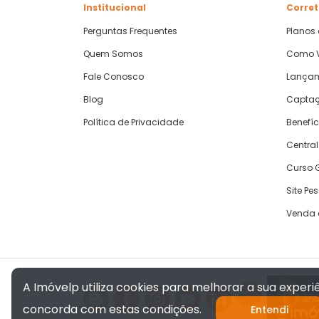
Institucional
Corret
Perguntas Frequentes
Planos
Quem Somos
Como V
Fale Conosco
Lança
Blog
Captaç
Política de Privacidade
Benefíc
Central
Curso G
Site Pe
Venda 
A Imóvelp utiliza cookies para melhorar a sua exper
concorda com estas condições.
Entendi