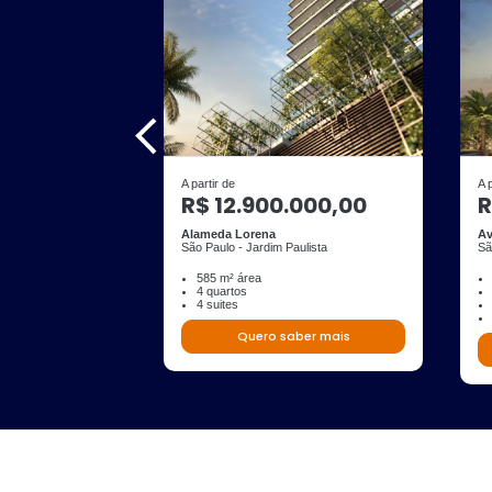
A partir de
A 
R$ 12.900.000,00
R
Alameda Lorena
Av
São Paulo - Jardim Paulista
Sã
585 m² área
4 quartos
4 suites
Quero saber mais