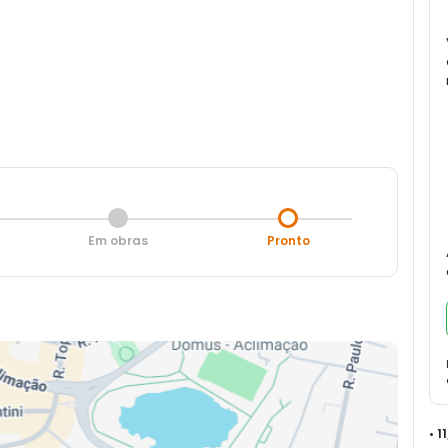
Em obras
Pronto
• 