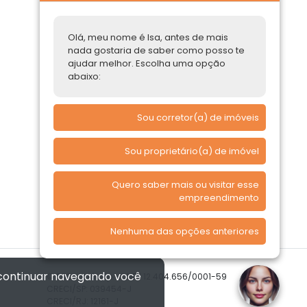
Construtoras
Parcerias Imobiliárias
Olá, meu nome é Isa, antes de mais
nada gostaria de saber como posso te
Comprar ou alugar
ajudar melhor. Escolha uma opção
abaixo:
Quero Comprar
Quero Alugar
Sou corretor(a) de imóveis
Sou proprietário(a) de imóvel
Quero saber mais ou visitar esse
empreendimento
Nenhuma das opções anteriores
 continuar navegando você
© 2026 Imóvelp • CNPJ 12.404.656/0001-59
CRECI/SP: 039454-J
CRECI/RJ: 12161-J