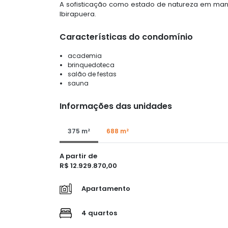
A sofisticação como estado de natureza em ma
Ibirapuera.
Características do condomínio
academia
brinquedoteca
salão de festas
sauna
Informações das unidades
375 m²
688 m²
A partir de
R$ 12.929.870,00
Apartamento
4 quartos