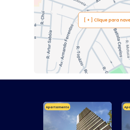
[ + ] Clique para na
Apartamento
Ap