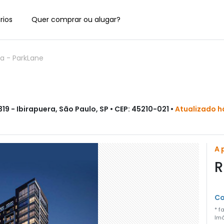
rios
Quer comprar ou alugar?
ra
-
ParkLane
9 - Ibirapuera, São Paulo, SP • CEP: 45210-021 •
Atualizado h
A 
R
Co
* f
Imó