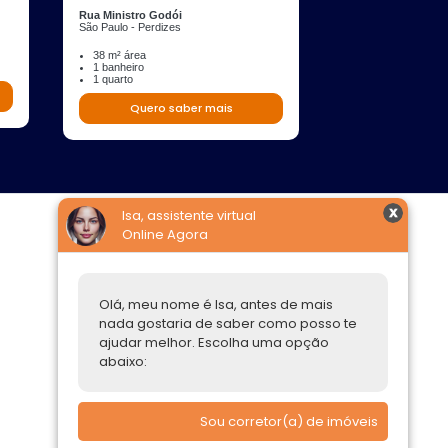
Rua Ministro Godói
Rua Borges Lagoa
São Paulo - Perdizes
São Paulo - Ibirapue
38 m² área
32 m² área
1 banheiro
1 banheiro
1 quarto
2 quartos
Quero saber mais
Quero s
Isa, assistente virtual
Online Agora
Construtoras
Parcerias Imobiliárias
Olá, meu nome é Isa, antes de mais
nada gostaria de saber como posso te
Comprar ou alugar
ajudar melhor. Escolha uma opção
abaixo:
Quero Comprar
Quero Alugar
Sou corretor(a) de imóveis