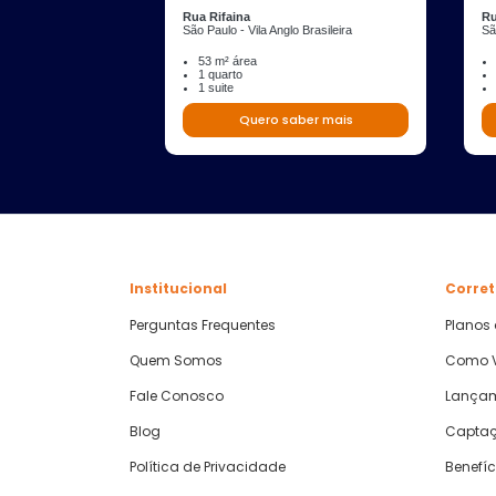
Rua Rifaina
Ru
São Paulo - Vila Anglo Brasileira
Sã
53 m² área
1 quarto
1 suite
Quero saber mais
Institucional
Corret
Perguntas Frequentes
Planos
Quem Somos
Como V
Fale Conosco
Lança
Blog
Captaç
Política de Privacidade
Benefíc