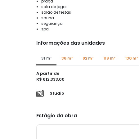
praça
sala de jogos
salão de festas
sauna
segurança
spa
Informações das unidades
31 m²
36 m²
92 m²
119 m²
130 m²
A partir de
R$ 612.333,00
Studio
Estágio da obra