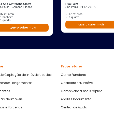
a Ana CintraAna Cintra
Rua Paim
o Paulo - Campos Elíseos
São Paulo - BELA VISTA
37 m² área
42 m² área
1 banheiro
1 quarto
1 quarto
Quero saber mais
Quero saber mais
or
Proprietário
 de Captação de Imóveis Usados
Como Funciona
ender Lançamentos
Cadastre seu Imóvel
mentos
Como vender mais rápido
ão de Imóveis
Análise Documental
ios e Parcerias
Central de Ajuda