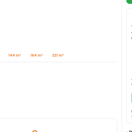
144 m²
164 m²
221 m²
• 