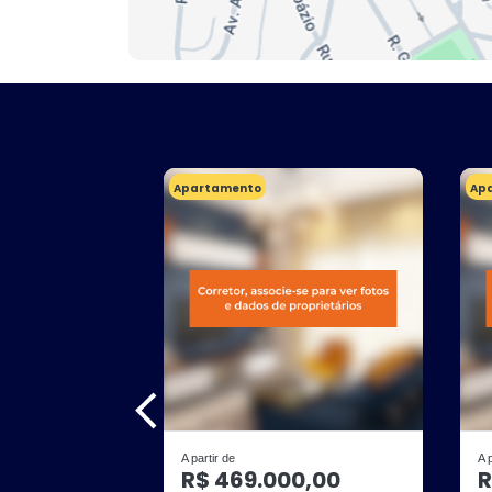
Apartamento
Ap
A partir de
A 
R$ 469.000,00
R