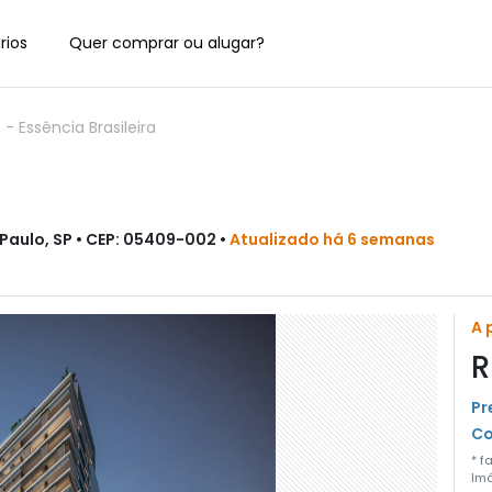
rios
Quer comprar ou alugar?
s
-
Essência Brasileira
Paulo, SP • CEP: 05409-002 •
Atualizado há 6 semanas
A 
R
Pr
Co
* f
Imó