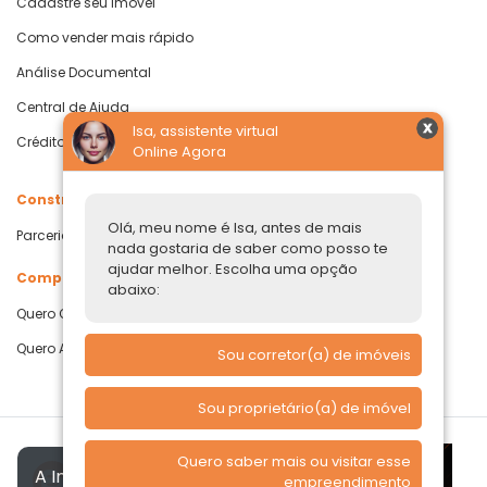
Cadastre seu Imóvel
Como vender mais rápido
Análise Documental
Central de Ajuda
Isa, assistente virtual
Crédito com Garantia de Imóvel
Online Agora
Construtoras
Olá, meu nome é Isa, antes de mais
Parcerias Imobiliárias
nada gostaria de saber como posso te
ajudar melhor. Escolha uma opção
Comprar ou alugar
abaixo:
Quero Comprar
Quero Alugar
Sou corretor(a) de imóveis
Sou proprietário(a) de imóvel
Quero saber mais ou visitar esse
A Imóvelp utiliza cookies para
empreendimento