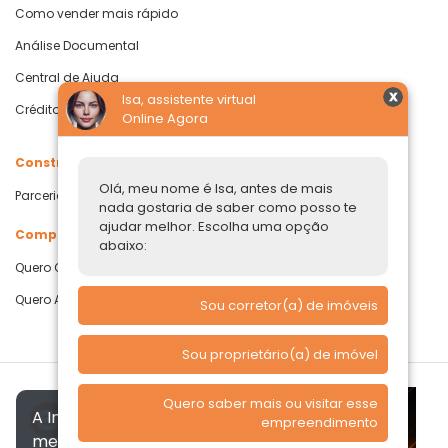
Como vender mais rápido
Análise Documental
Central de Ajuda
Isa, assistente virtual
Crédito com Garantia de Imóvel
Online Agora
Construtoras
Olá, meu nome é Isa, antes de mais
Parcerias Imobiliárias
nada gostaria de saber como posso te
ajudar melhor. Escolha uma opção
Comprar ou alugar
abaixo:
Quero Comprar
Quero Alugar
Sou corretor(a) de imóveis
Sou proprietário(a) de imóvel
Quero saber mais ou visitar esse
A Imóvelp utiliza cookies para
empreendimento
melhorar a sua experiência, de