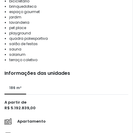
bicicletário
brinquedoteca
espaço gourmet
jardim
lavanderia
pet place
playground
quadra poliesportiva
salão de festas
sauna
solarium
terraço coletivo
Informações das unidades
186 m²
A partir de
R$ 5.192.839,00
Apartamento