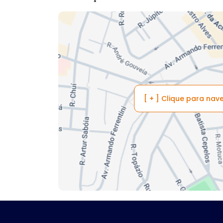
[ + ] Clique para na