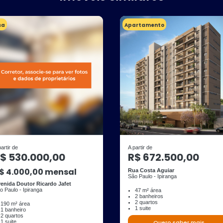
sa
Apartamento
partir de
A partir de
$ 530.000,00
R$ 672.500,00
$ 4.000,00 mensal
Rua Costa Aguiar
São Paulo - Ipiranga
enida Doutor Ricardo Jafet
o Paulo - Ipiranga
47 m² área
2 banheiros
2 quartos
190 m² área
1 suite
1 banheiro
2 quartos
1 suite
Quero saber mais