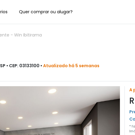
rios
Quer comprar ou alugar?
dente
-
Win Ibitirama
SP • CEP: 03133100 •
Atualizado há 5 semanas
A 
R
Pr
Co
* f
Imó