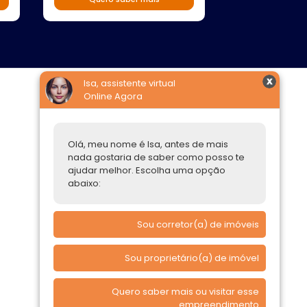
Isa, assistente virtual
Online Agora
Construtoras
Parcerias Imobiliárias
Olá, meu nome é Isa, antes de mais
nada gostaria de saber como posso te
Comprar ou alugar
ajudar melhor. Escolha uma opção
abaixo:
Quero Comprar
Quero Alugar
Sou corretor(a) de imóveis
Sou proprietário(a) de imóvel
Quero saber mais ou visitar esse
empreendimento