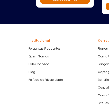
Institucional
Corret
Perguntas Frequentes
Planos
Quem Somos
Como V
Fale Conosco
Lança
Blog
Captaç
Política de Privacidade
Benefíc
Central
Curso G
Site Pe