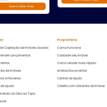
Quero saber mais
or
Proprietário
 de Captação de Imóveis Usados
Como Funciona
ender Lançamentos
Cadastre seu Imóvel
mentos
Como vender mais rápido
ão de Imóveis
Análise Documental
ios e Parcerias
Central de Ajuda
 de Ajuda
Crédito com Garantia de Imóvel
ratuito do Zero ao Topo
ssoal