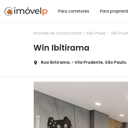
Para corretores
Para proprietá
Imóveis de construtoras
-
São Paulo
-
Vila Pru
Win Ibitirama
Rua Ibitirama, - Vila Prudente, São Paulo, 