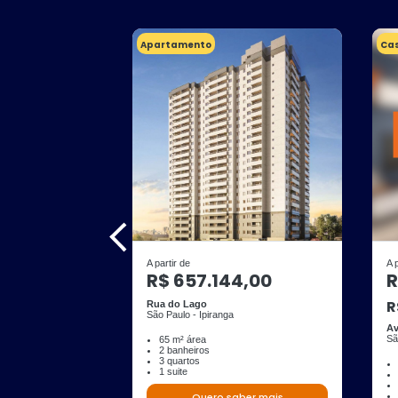
Apartamento
Ca
A partir de
A 
R$ 657.144,00
R
R
Rua do Lago
São Paulo - Ipiranga
Av
Sã
65 m² área
2 banheiros
3 quartos
1 suite
Quero saber mais