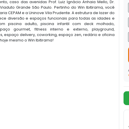
, caso das avenidas Prof. Luiz Ignácio Anhaia Mello, Dr.
 Viaduto Grande São Paulo. Pertinho do Win Ibitirama, você
a CEPAM e a Uninove Vila Prudente. A estrutura de lazer do
ece diversão e espaços funcionais para todas as idades e
om piscina adulto, piscina infantil com deck molhado,
paço gourmet, fitness interno e externo, playground,
s, espaço delivery, coworking, espaço zen, redário e oficina
hoje mesmo o Win Ibitirama!