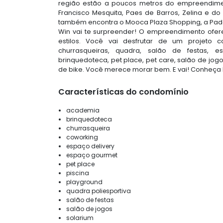
região estão a poucos metros do empreendimento
Francisco Mesquita, Paes de Barros, Zelina e do
também encontra o Mooca Plaza Shopping, a Padari
Win vai te surpreender! O empreendimento ofer
estilos. Você vai desfrutar de um projeto c
churrasqueiras, quadra, salão de festas, es
brinquedoteca, pet place, pet care, salão de jogo
de bike. Você merece morar bem. E vai! Conheça 
Características do condomínio
academia
brinquedoteca
churrasqueira
coworking
espaço delivery
espaço gourmet
pet place
piscina
playground
quadra poliesportiva
salão de festas
salão de jogos
solarium