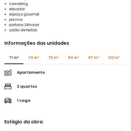
coworking
elevador
espaço gourmet
piscina
portaria 24horas
salão de festas
Informações das unidades
71 m²
74 m²
75 m²
84 m²
87 m²
212 m²
Apartamento
2 quartos
1 vaga
Estágio da obra