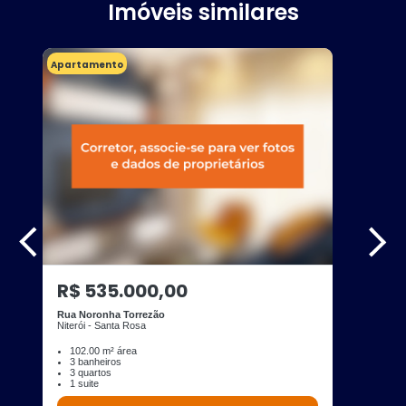
Imóveis similares
Apartamento
R$ 535.000,00
Rua Noronha Torrezão
Niterói - Santa Rosa
102.00 m² área
3 banheiros
3 quartos
1 suite