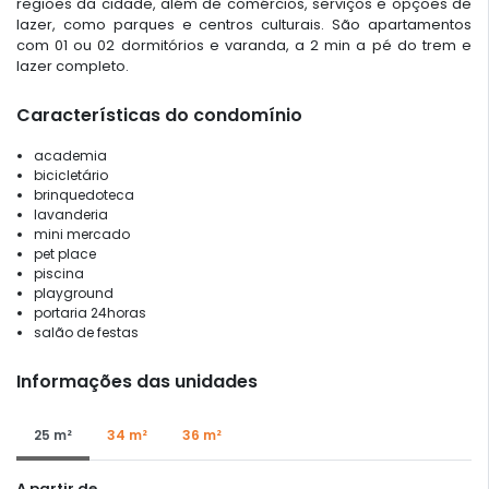
regiões da cidade, além de comércios, serviços e opções de
lazer, como parques e centros culturais. São apartamentos
com 01 ou 02 dormitórios e varanda, a 2 min a pé do trem e
lazer completo.
Características do condomínio
academia
bicicletário
brinquedoteca
lavanderia
mini mercado
pet place
piscina
playground
portaria 24horas
salão de festas
Informações das unidades
25 m²
34 m²
36 m²
A partir de