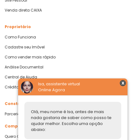
Site Pessoal
Venda direta CAIXA
Proprietário
Como Funciona
Cadastre seu Imóvel
Como vender mais rápido
Análise Documental
Central de Ajuda
Isa, assistente virtual
Crédito com Garantia de Imóvel
Online Agora
Construtoras
Olá, meu nome é Isa, antes de mais
Parcerias Imobiliárias
nada gostaria de saber como posso te
ajudar melhor. Escolha uma opção
Comprar ou alugar
abaixo:
Quero Comprar