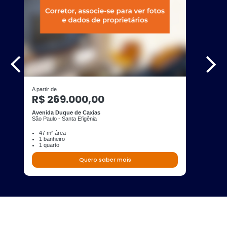
A partir de
R$ 269.000,00
Avenida Duque de Caxias
São Paulo - Santa Efigênia
47 m² área
1 banheiro
1 quarto
Quero saber mais