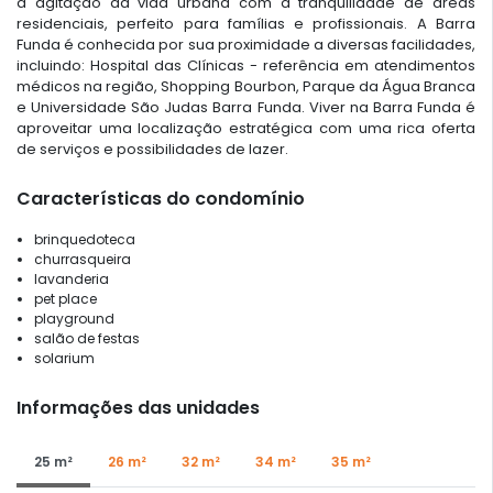
a agitação da vida urbana com a tranquilidade de áreas
residenciais, perfeito para famílias e profissionais. A Barra
Funda é conhecida por sua proximidade a diversas facilidades,
incluindo: Hospital das Clínicas - referência em atendimentos
médicos na região, Shopping Bourbon, Parque da Água Branca
e Universidade São Judas Barra Funda. Viver na Barra Funda é
aproveitar uma localização estratégica com uma rica oferta
de serviços e possibilidades de lazer.
Características do condomínio
brinquedoteca
churrasqueira
lavanderia
pet place
playground
salão de festas
solarium
Informações das unidades
25 m²
26 m²
32 m²
34 m²
35 m²