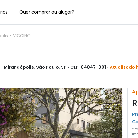
rios
Quer comprar ou alugar?
olis
-
VICCINO
 Mirandópolis, São Paulo, SP • CEP: 04047-001 •
Atualizado 
A 
R
Pr
Co
* f
Imó