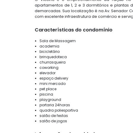
apartamentos de 1, 2 e 3 dormitórios e plantas
demarcadas. Sua localização é na Av. Senador C
com excelente infraestrutura de comércio e serviç
Características do condomínio
Sala de Massagem
academia
bicicletário
brinquedoteca
churrasqueira
coworking
elevador
espaço delivery
mini mercado
pet place
piscina
playground
portaria 24horas
quadra poliesportiva
salão de festas
salão de jogos