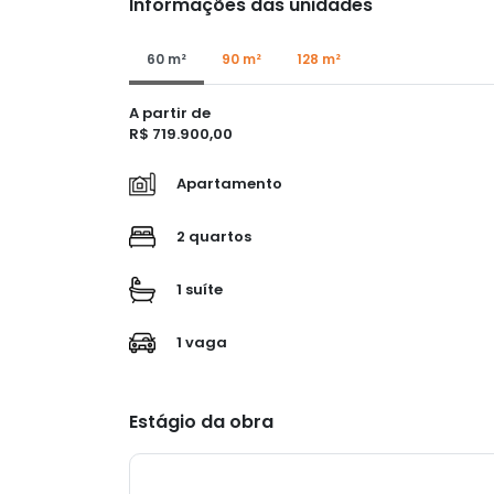
Informações das unidades
60 m²
90 m²
128 m²
A partir de
R$ 719.900,00
Apartamento
2 quartos
1 suíte
1 vaga
Estágio da obra