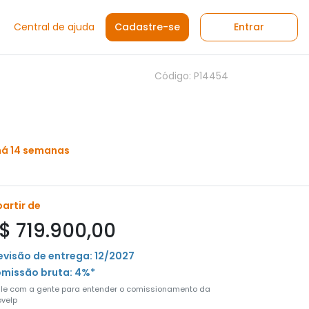
Central de ajuda
Cadastre-se
Entrar
Código: P14454
há 14 semanas
partir de
$ 719.900,00
evisão de entrega: 12/2027
missão bruta: 4%*
ale com a gente para entender o comissionamento da
velp