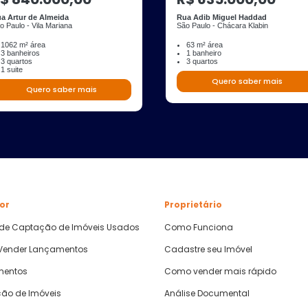
a Artur de Almeida
Rua Adib Miguel Haddad
o Paulo - Vila Mariana
São Paulo - Chácara Klabin
1062 m² área
63 m² área
3 banheiros
1 banheiro
3 quartos
3 quartos
1 suite
Quero saber mais
Quero saber mais
or
Proprietário
 de Captação de Imóveis Usados
Como Funciona
ender Lançamentos
Cadastre seu Imóvel
mentos
Como vender mais rápido
ão de Imóveis
Análise Documental