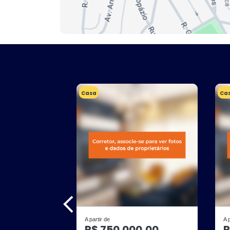
Casa
Ca
A partir de
A 
R$ 750.000,00
R