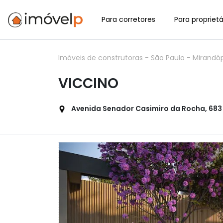
Para corretores
Para proprietá
Imóveis de construtoras
-
São Paulo
-
Mirandóp
VICCINO
Avenida Senador Casimiro da Rocha, 683 -