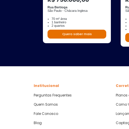
Rua Bertioga
Ru
São Paulo - Chácara Inglesa
Sã
70 m² área
1 banheiro
2 quartos
Quero saber mais
Institucional
Corret
Perguntas Frequentes
Planos
Quem Somos
Como V
Fale Conosco
Lança
Blog
Captaç