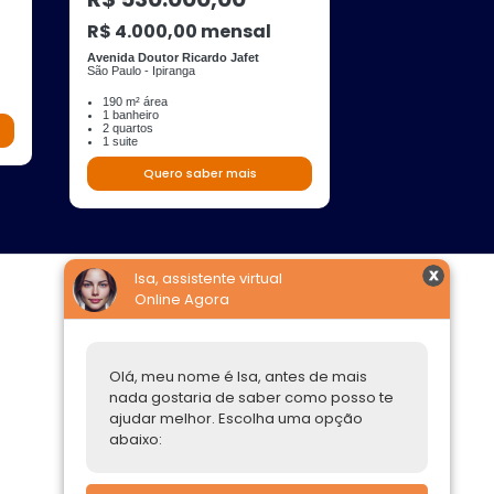
R$ 4.000,00 mensal
Rua Viaza
São Paulo - Jardim 
Avenida Doutor Ricardo Jafet
São Paulo - Ipiranga
43 m² área
2 banheiros
1 quarto
190 m² área
1 suite
1 banheiro
2 quartos
1 suite
Quero s
Quero saber mais
Isa, assistente virtual
Online Agora
Construtoras
Parcerias Imobiliárias
Olá, meu nome é Isa, antes de mais
nada gostaria de saber como posso te
Comprar ou alugar
ajudar melhor. Escolha uma opção
abaixo:
Quero Comprar
Quero Alugar