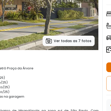
Ver todas as 7 fotos
etrô Praça da Árvore
/25)
o/25)
to/25)
to/25)
agas na garagem
bairro de Mirandópolis na zona sul de São Paulo. Com