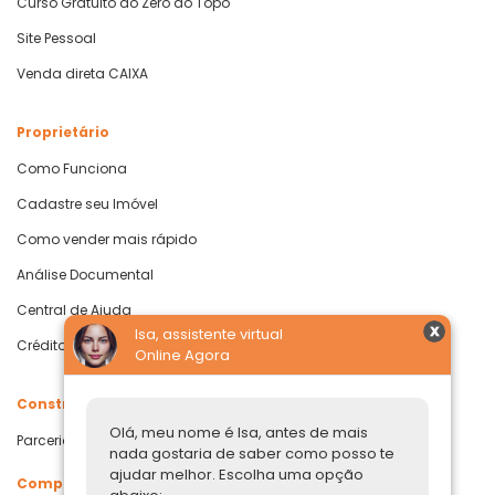
Curso Gratuito do Zero ao Topo
Site Pessoal
Venda direta CAIXA
Proprietário
Como Funciona
Cadastre seu Imóvel
Como vender mais rápido
Análise Documental
Central de Ajuda
Isa, assistente virtual
Crédito com Garantia de Imóvel
Online Agora
Construtoras
Olá, meu nome é Isa, antes de mais
Parcerias Imobiliárias
nada gostaria de saber como posso te
ajudar melhor. Escolha uma opção
Comprar ou alugar