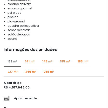
espaço delivery
espaço gourmet
pet place
piscina
playground
quadra poliesportiva
salão de festas
salão de jogos
sauna
Informações das unidades
139 m²
141 m²
148 m²
185 m²
185 m²
227 m²
246 m²
265 m²
A partir de
R$ 4.517.645,00
Apartamento