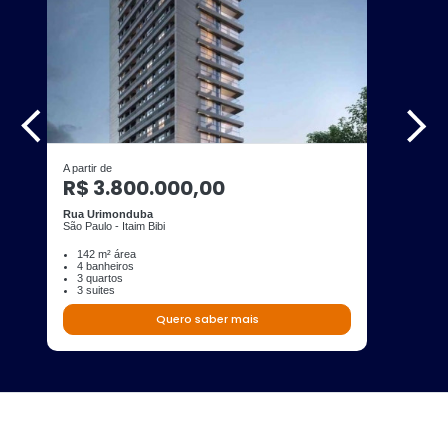
A partir de
R$ 3.800.000,00
Rua Urimonduba
São Paulo - Itaim Bibi
142 m² área
4 banheiros
3 quartos
3 suites
Quero saber mais