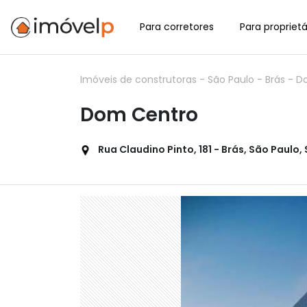
Para corretores
Para proprietá
Imóveis de construtoras
-
São Paulo
-
Brás
-
D
Dom Centro
Rua Claudino Pinto, 181 - Brás, São Paulo,