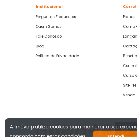
Institucional
Corret
Perguntas Frequentes
Planos
Quem Somos
Como V
Fale Conosco
Lança
Blog
Captaç
Política de Privacidade
Benefíc
Central
Curso G
Site Pe
Venda 
A Imóvelp utiliza cookies para melhorar a sua exper
concorda com estas condições.
Entendi