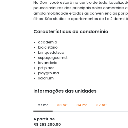
No Dom você estará no centro de tudo. Localizad
poucos minutos dos principais polos comerciais e 
ampla mobilidade e todas as conveniências por pe
filhos. São studios e apartamentos de 1 e 2 dormitó
Características do condomínio
academia
bicicletário
brinquedoteca
espaço gourmet
lavanderia
pet place
playground
solarium
Informações das unidades
27 m²
33 m²
34 m²
37 m²
A partir de
R$ 253.200,00