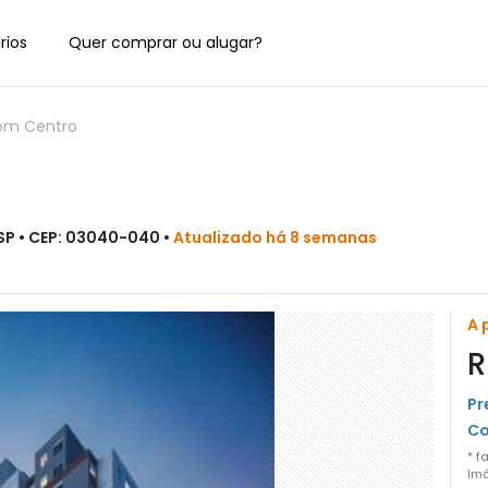
rios
Quer comprar ou alugar?
om Centro
 SP • CEP: 03040-040 •
Atualizado há 8 semanas
A 
R
Pr
Co
* f
Imó