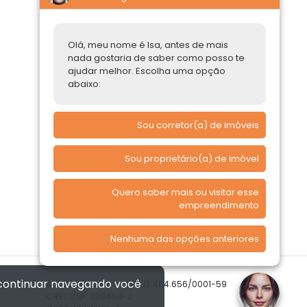
Construtoras
Parcerias Imobiliárias
Olá, meu nome é Isa, antes de mais
nada gostaria de saber como posso te
Comprar ou alugar
ajudar melhor. Escolha uma opção
abaixo:
Quero Comprar
Quero Alugar
Sou corretor(a) de imóveis
Sou proprietário(a) de imóvel
Quero saber mais ou visitar esse
empreendimento
Nenhuma das opções anteriores
 continuar navegando você
© 2026 Imóvelp • CNPJ 12.404.656/0001-59
CRECI/SP: 039454-J