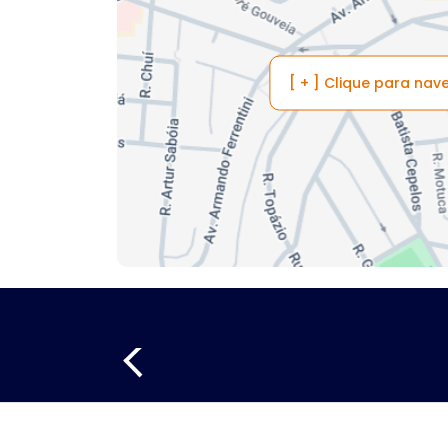
[ + ] Clique para na