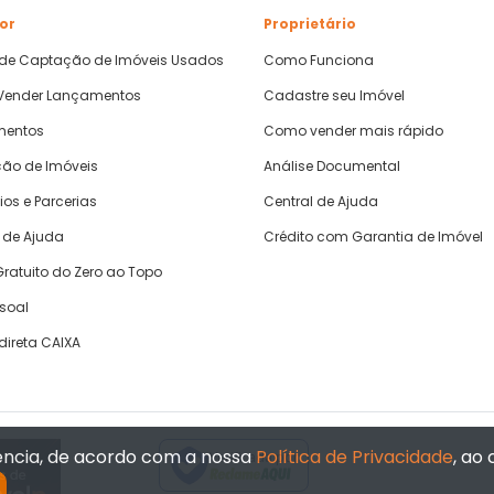
or
Proprietário
 de Captação de Imóveis Usados
Como Funciona
ender Lançamentos
Cadastre seu Imóvel
mentos
Como vender mais rápido
ão de Imóveis
Análise Documental
ios e Parcerias
Central de Ajuda
 de Ajuda
Crédito com Garantia de Imóvel
ratuito do Zero ao Topo
ssoal
direta CAIXA
iência, de acordo com a nossa
Política de Privacidade
, ao
Verificada por