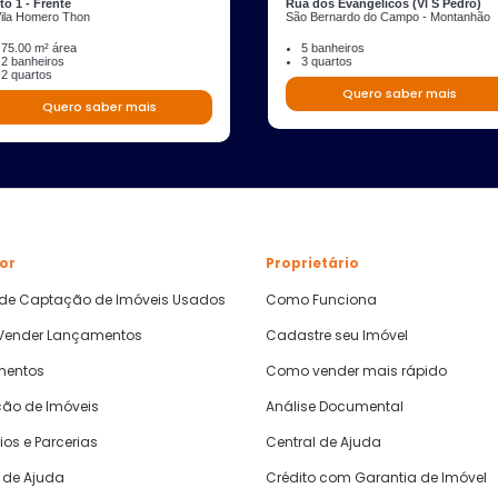
to 1 - Frente
Rua dos Evangélicos (Vl S Pedro)
Vila Homero Thon
São Bernardo do Campo - Montanhão
75.00 m² área
5 banheiros
2 banheiros
3 quartos
2 quartos
Quero saber mais
Quero saber mais
or
Proprietário
 de Captação de Imóveis Usados
Como Funciona
ender Lançamentos
Cadastre seu Imóvel
mentos
Como vender mais rápido
ão de Imóveis
Análise Documental
ios e Parcerias
Central de Ajuda
 de Ajuda
Crédito com Garantia de Imóvel