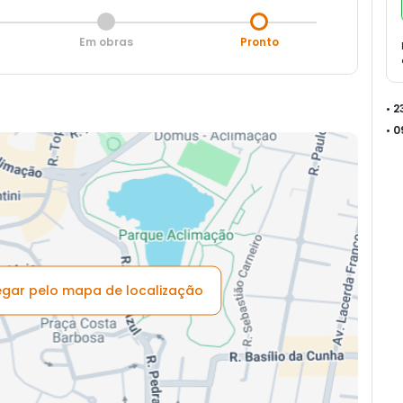
Em obras
Pronto
• 
• 
vegar pelo mapa de localização