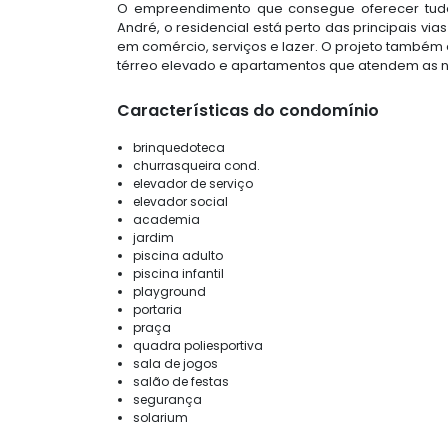
O empreendimento que consegue oferecer tudo
André, o residencial está perto das principais vi
em comércio, serviços e lazer. O projeto também
térreo elevado e apartamentos que atendem as nec
Características do condomínio
brinquedoteca
churrasqueira cond.
elevador de serviço
elevador social
academia
jardim
piscina adulto
piscina infantil
playground
portaria
praça
quadra poliesportiva
sala de jogos
salão de festas
segurança
solarium