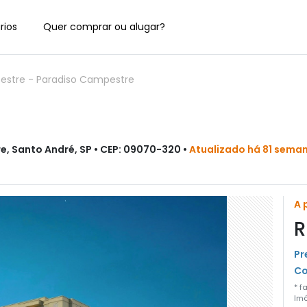
rios
Quer comprar ou alugar?
estre
-
Paradiso Campestre
e, Santo André, SP • CEP: 09070-320 •
Atualizado há 81 sema
A 
R
Pr
Co
* f
Imó