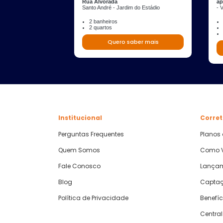
Rua Alvorada
ap
Santo André - Jardim do Estádio
- 
2 banheiros
2 quartos
Quero saber mais
Institucional
Corret
Perguntas Frequentes
Planos
Quem Somos
Como V
Fale Conosco
Lança
Blog
Captaç
Política de Privacidade
Benefíc
Central