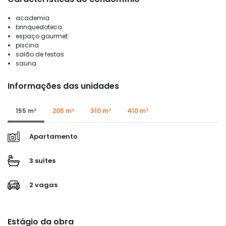
academia
brinquedoteca
espaço gourmet
piscina
salão de festas
sauna
Informações das unidades
155 m²
205 m²
310 m²
410 m²
Apartamento
3 suítes
2 vagas
Estágio da obra