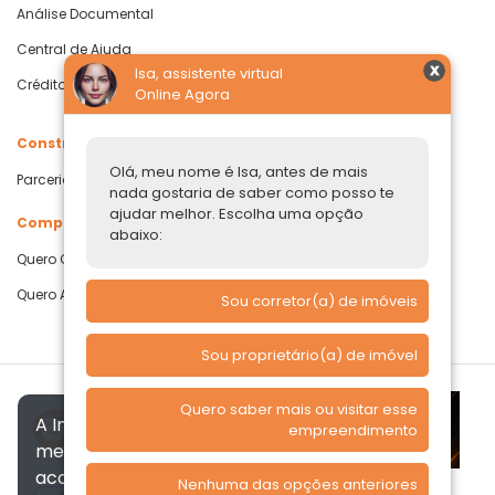
Análise Documental
Central de Ajuda
Isa, assistente virtual
Crédito com Garantia de Imóvel
Online Agora
Construtoras
Olá, meu nome é Isa, antes de mais
Parcerias Imobiliárias
nada gostaria de saber como posso te
ajudar melhor. Escolha uma opção
Comprar ou alugar
abaixo:
Quero Comprar
Quero Alugar
Sou corretor(a) de imóveis
Sou proprietário(a) de imóvel
Quero saber mais ou visitar esse
A Imóvelp utiliza cookies para
empreendimento
melhorar a sua experiência, de
acordo com a nossa
Política de
Nenhuma das opções anteriores