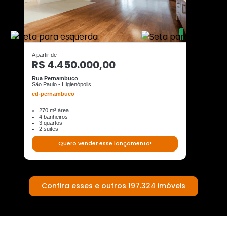
A partir de
R$ 4.450.000,00
Rua Pernambuco
São Paulo - Higienópolis
ed-pernambuco
270 m² área
4 banheiros
3 quartos
2 suites
Quero vender esse lançamento!
Confira esses e outros 197.324 imóveis