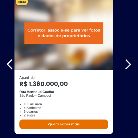
Casa
A partir de
R$ 1.360.000,00
Rua Henrique Coelho
São Paulo - Cambuci
163 m² área
4 banheiros
6 quartos
2 suites
Quero saber mais