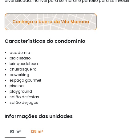
diversificada, incrível para se morar e perfeito para se investir.
Conheça o bairro da Vila Mariana
Características do condomínio
academia
bicicletário
brinquedoteca
churrasqueira
coworking
espaço gourmet
piscina
playground
salão de festas
salão de jogos
Informações das unidades
93 m²
125 m²