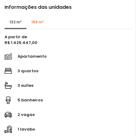
Informações das unidades
132 m²
159 m²
A partir de
R$ 1.425.447,00
Apartamento
3 quartos
3 suítes
5 banheiros
2 vagas
1 lavabo