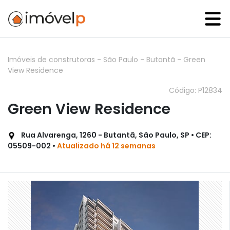
Imóveis de construtoras
-
São Paulo
-
Butantã
-
Green
View Residence
Código: P12834
Green View Residence
Rua Alvarenga, 1260 - Butantã, São Paulo, SP • CEP:
05509-002 •
Atualizado há 12 semanas