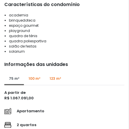
Características do condomínio
academia
brinquedoteca
espaço gourmet
playground
quadra de tênis
quadra poliesportiva
salão de festas
solarium
Informações das unidades
75 m²
100 m²
123 m²
A partir de
R$ 1.067.091,00
Apartamento
2 quartos