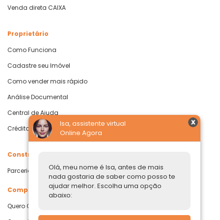
Venda direta CAIXA
Proprietário
Como Funciona
Cadastre seu Imóvel
Como vender mais rápido
Análise Documental
Central de Ajuda
Isa, assistente virtual
Crédito com Garantia de Imóvel
Online Agora
Construtoras
Olá, meu nome é Isa, antes de mais
Parcerias Imobiliárias
nada gostaria de saber como posso te
ajudar melhor. Escolha uma opção
Comprar ou alugar
abaixo:
Quero Comprar