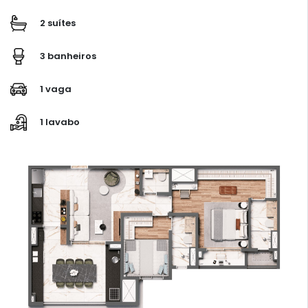
2 suítes
3 banheiros
1 vaga
1 lavabo