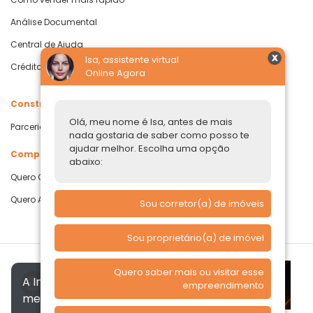
Análise Documental
Central de Ajuda
Isa, assistente virtual
Crédito com Garantia de Imóvel
Online Agora
Construtoras
Olá, meu nome é Isa, antes de mais
Parcerias Imobiliárias
nada gostaria de saber como posso te
ajudar melhor. Escolha uma opção
Comprar ou alugar
abaixo:
Quero Comprar
Quero Alugar
Sou corretor(a) de imóveis
Sou proprietário(a) de imóvel
Quero saber mais ou visitar esse
A Imóvelp utiliza cookies para
empreendimento
melhorar a sua experiência, de