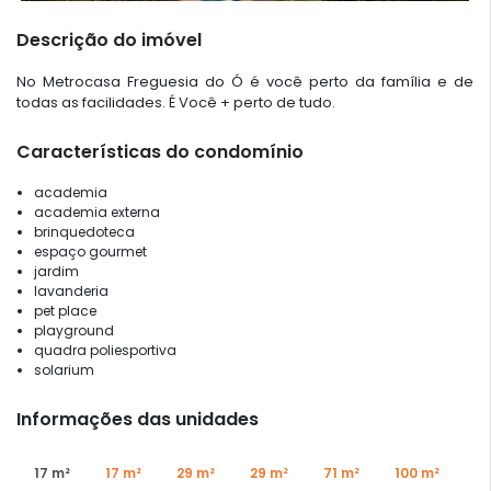
Descrição do imóvel
No Metrocasa Freguesia do Ó é você perto da família e de
todas as facilidades. É Você + perto de tudo.
Características do condomínio
academia
academia externa
brinquedoteca
espaço gourmet
jardim
lavanderia
pet place
playground
quadra poliesportiva
solarium
Informações das unidades
17 m²
17 m²
29 m²
29 m²
71 m²
100 m²