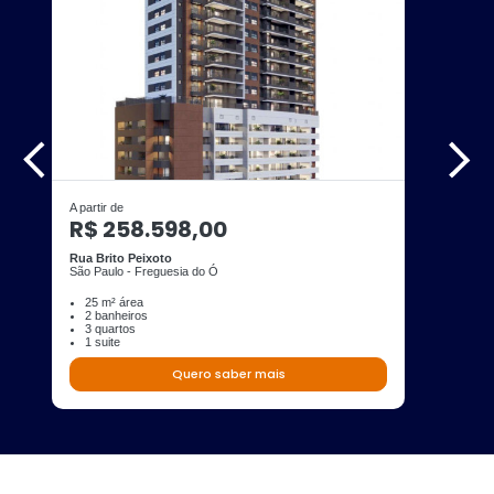
A partir de
R$ 258.598,00
Rua Brito Peixoto
São Paulo - Freguesia do Ó
25 m² área
2 banheiros
3 quartos
1 suite
Quero saber mais