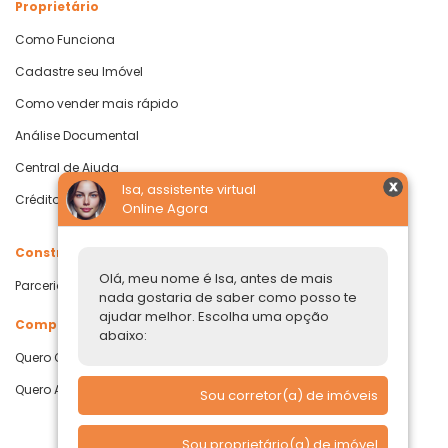
Proprietário
Como Funciona
Cadastre seu Imóvel
Como vender mais rápido
Análise Documental
Central de Ajuda
Isa, assistente virtual
Crédito com Garantia de Imóvel
Online Agora
Construtoras
Olá, meu nome é Isa, antes de mais
Parcerias Imobiliárias
nada gostaria de saber como posso te
ajudar melhor. Escolha uma opção
Comprar ou alugar
abaixo:
Quero Comprar
Quero Alugar
Sou corretor(a) de imóveis
Sou proprietário(a) de imóvel