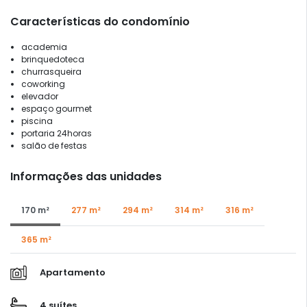
Características do condomínio
academia
brinquedoteca
churrasqueira
coworking
elevador
espaço gourmet
piscina
portaria 24horas
salão de festas
Informações das unidades
170 m²
277 m²
294 m²
314 m²
316 m²
365 m²
Apartamento
4 suítes