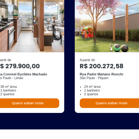
partir de
A partir de
$ 279.900,00
R$ 200.272,58
a Coronel Euclides Machado
Rua Padre Mariano Ronchi
o Paulo - Limão
São Paulo - Piqueri
38 m² área
24 m² área
1 banheiro
1 banheiro
2 quartos
2 quartos
Quero saber mais
Quero saber mais