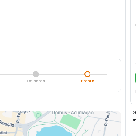
Em obras
Pronto
• 
• 