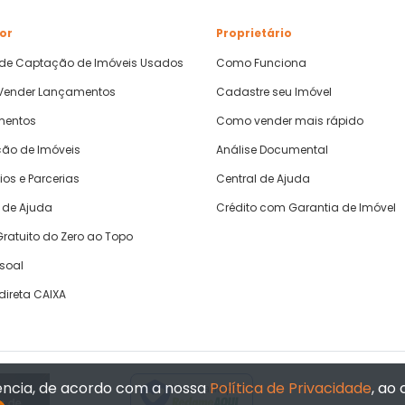
or
Proprietário
 de Captação de Imóveis Usados
Como Funciona
ender Lançamentos
Cadastre seu Imóvel
mentos
Como vender mais rápido
ão de Imóveis
Análise Documental
ios e Parcerias
Central de Ajuda
 de Ajuda
Crédito com Garantia de Imóvel
ratuito do Zero ao Topo
ssoal
direta CAIXA
iência, de acordo com a nossa
Política de Privacidade
, ao
Verificada por