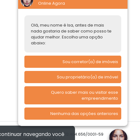
Online Agora
Construtoras
Parcerias Imobiliárias
Olá, meu nome é Isa, antes de mais
nada gostaria de saber como posso te
Comprar ou alugar
ajudar melhor. Escolha uma opção
abaixo:
Quero Comprar
Quero Alugar
Sou corretor(a) de imóveis
Sou proprietário(a) de imóvel
Quero saber mais ou visitar esse
empreendimento
Nenhuma das opções anteriores
 continuar navegando você
© 2026 Imóvelp • CNPJ 12.404.656/0001-59
CRECI/SP: 039454-J