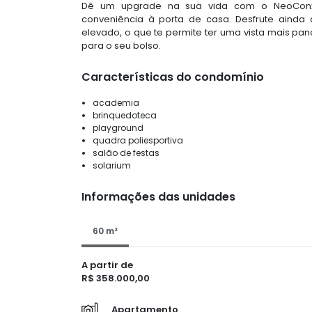
Dê um upgrade na sua vida com o NeoConx 
conveniência à porta de casa. Desfrute ain
elevado, o que te permite ter uma vista mais p
para o seu bolso.
Características do condomínio
academia
brinquedoteca
playground
quadra poliesportiva
salão de festas
solarium
Informações das unidades
60 m²
A partir de
R$ 358.000,00
Apartamento