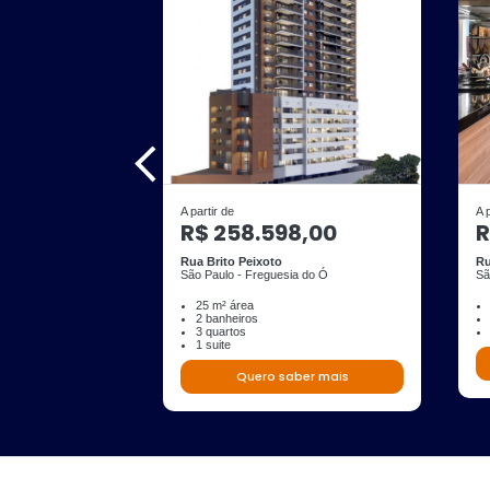
A partir de
A 
R$ 258.598,00
R
Rua Brito Peixoto
Ru
São Paulo - Freguesia do Ó
Sã
25 m² área
2 banheiros
3 quartos
1 suite
Quero saber mais