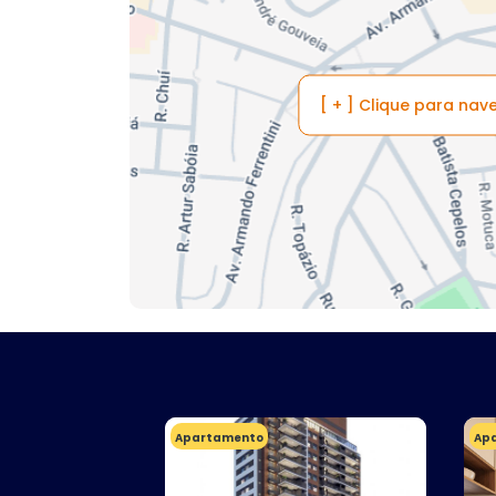
[ + ] Clique para na
Apartamento
Ap