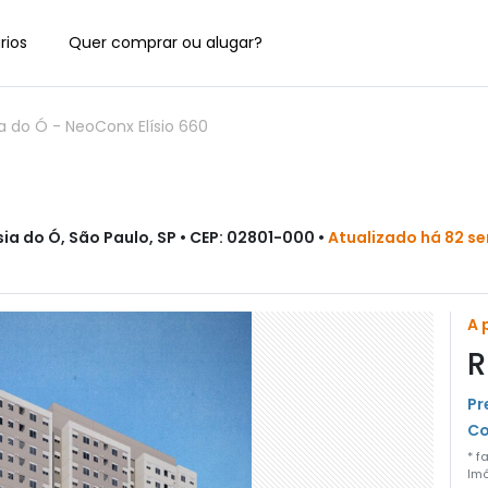
rios
Quer comprar ou alugar?
ia do Ó
-
NeoConx Elísio 660
esia do Ó, São Paulo, SP • CEP: 02801-000 •
Atualizado há 82 s
A 
R
Pr
Co
* f
Imó