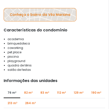
Conheça o bairro da Vila Mariana
Características do condomínio
academia
brinquedoteca
coworking
pet place
piscina
playground
quadra de tênis
salão de festas
Informações das unidades
76 m²
82 m²
83 m²
112 m²
129 m²
190 m²
213 m²
264 m²