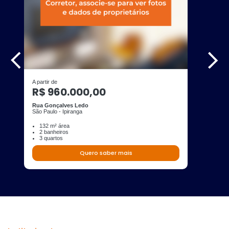
A partir de
R$ 960.000,00
Rua Gonçalves Ledo
São Paulo - Ipiranga
132 m² área
2 banheiros
3 quartos
Quero saber mais