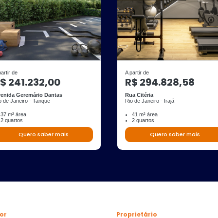
partir de
A partir de
$ 241.232,00
R$ 294.828,58
enida Geremário Dantas
Rua Citéria
o de Janeiro - Tanque
Rio de Janeiro - Irajá
37 m² área
41 m² área
2 quartos
2 quartos
Quero saber mais
Quero saber mais
or
Proprietário