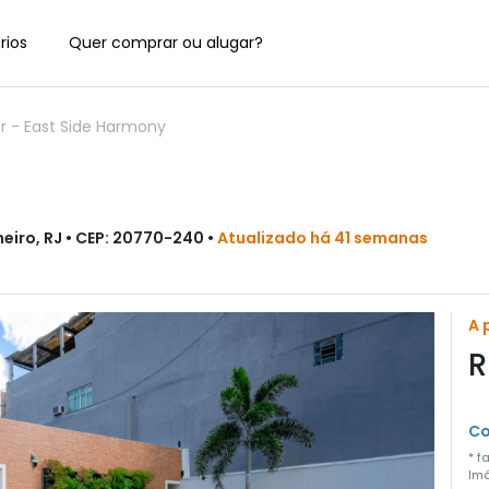
rios
Quer comprar ou alugar?
er
-
East Side Harmony
neiro, RJ • CEP: 20770-240 •
Atualizado há 41 semanas
A 
R
Co
* f
Imó