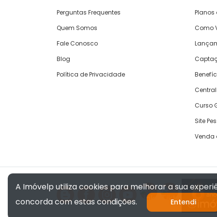
Perguntas Frequentes
Planos
Quem Somos
Como V
Fale Conosco
Lança
Blog
Captaç
Política de Privacidade
Benefíc
Central
Curso G
Site Pe
Venda 
A Imóvelp utiliza cookies para melhorar a sua exper
concorda com estas condições.
Entendi