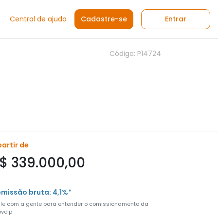
Central de ajuda
Cadastre-se
Entrar
Código: P14724
partir de
$ 339.000,00
missão bruta: 4,1%*
ale com a gente para entender o comissionamento da
velp