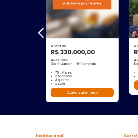
A partir de
A 
R$ 330.000,00
R
Rua Citiso
Av
Rio de Janeiro - Rio Comprido
Ri
75 m² área
2 banheiros
3 quartos
1 suite
Quero saber mais
Institucional
Corret