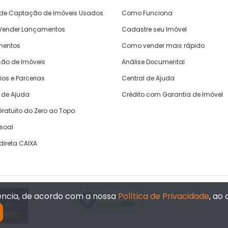
 de Captação de Imóveis Usados
Como Funciona
ender Lançamentos
Cadastre seu Imóvel
mentos
Como vender mais rápido
ão de Imóveis
Análise Documental
ios e Parcerias
Central de Ajuda
 de Ajuda
Crédito com Garantia de Imóvel
ratuito do Zero ao Topo
ssoal
direta CAIXA
iência, de acordo com a nossa
Política de Privacidade
, ao
Verificada por