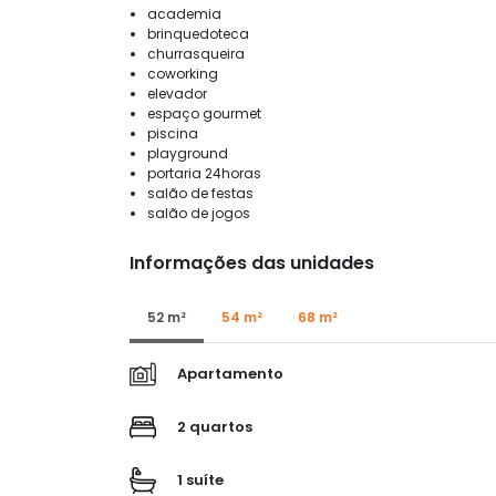
academia
brinquedoteca
churrasqueira
coworking
elevador
espaço gourmet
piscina
playground
portaria 24horas
salão de festas
salão de jogos
Informações das unidades
52 m²
54 m²
68 m²
Apartamento
2 quartos
1 suíte