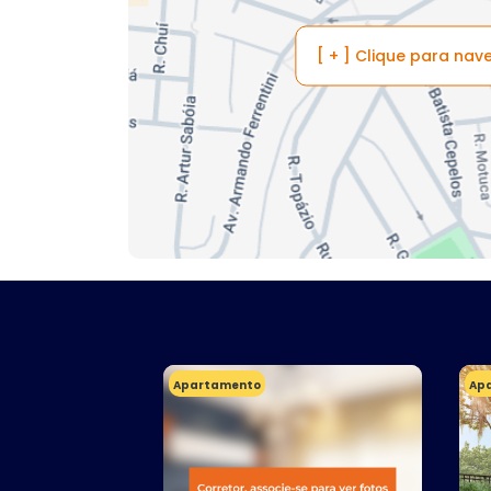
[ + ] Clique para na
Apartamento
Ap