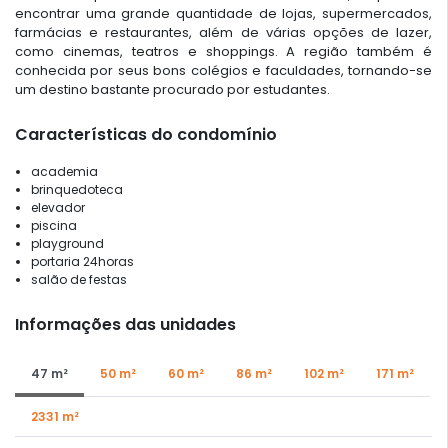
encontrar uma grande quantidade de lojas, supermercados,
farmácias e restaurantes, além de várias opções de lazer,
como cinemas, teatros e shoppings. A região também é
conhecida por seus bons colégios e faculdades, tornando-se
um destino bastante procurado por estudantes.
Características do condomínio
academia
brinquedoteca
elevador
piscina
playground
portaria 24horas
salão de festas
Informações das unidades
47 m²
50 m²
60 m²
86 m²
102 m²
171 m²
2331 m²