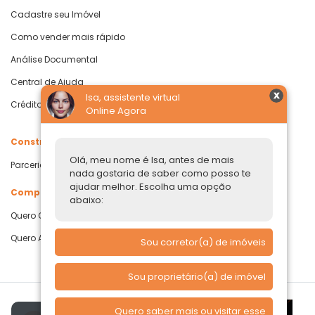
Cadastre seu Imóvel
Como vender mais rápido
Análise Documental
Central de Ajuda
Isa, assistente virtual
Crédito com Garantia de Imóvel
Online Agora
Construtoras
Olá, meu nome é Isa, antes de mais
Parcerias Imobiliárias
nada gostaria de saber como posso te
ajudar melhor. Escolha uma opção
Comprar ou alugar
abaixo:
Quero Comprar
Quero Alugar
Sou corretor(a) de imóveis
Sou proprietário(a) de imóvel
Quero saber mais ou visitar esse