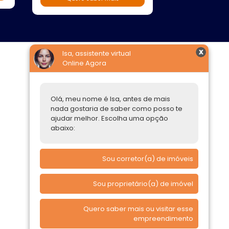
Isa, assistente virtual
Online Agora
Construtoras
Parcerias Imobiliárias
Olá, meu nome é Isa, antes de mais
nada gostaria de saber como posso te
Comprar ou alugar
ajudar melhor. Escolha uma opção
abaixo:
Quero Comprar
Quero Alugar
Sou corretor(a) de imóveis
Sou proprietário(a) de imóvel
Quero saber mais ou visitar esse
empreendimento