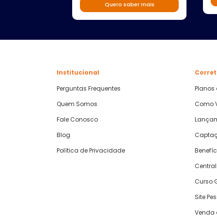
Quero saber mais
Institucional
Corret
Perguntas Frequentes
Planos
Quem Somos
Como V
Fale Conosco
Lança
Blog
Captaç
Política de Privacidade
Benefíc
Central
Curso G
Site Pe
Venda 