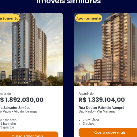
Imóveis similares
artamento
Apartamento
partir de
A partir de
$ 1.892.030,00
R$ 1.339.104,00
a Salvador Simões
Rua Doutor Fabrício Vampré
o Paulo - Alto do Ipiranga
São Paulo - Vila Mariana
87 m² área
76 m² área
1 banheiro
3 suites
3 quartos
Quero saber mais
Quero saber mais