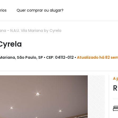
rios
Quer comprar ou alugar?
iana
-
N.A.U. Vila Mariana by Cyrela
Cyrela
ariana, São Paulo, SP • CEP: 04112-012 •
Atualizado há 82 se
A 
R