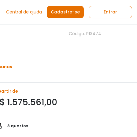
Central de ajuda
Cadastre-se
Entrar
Código: P13474
manas
partir de
$ 1.575.561,00
3 quartos