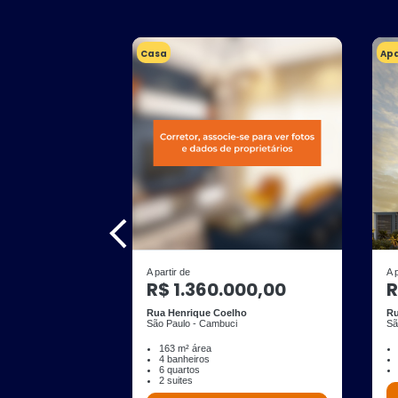
Casa
Ap
A partir de
A 
R$ 1.360.000,00
R
Rua Henrique Coelho
Ru
São Paulo - Cambuci
Sã
163 m² área
4 banheiros
6 quartos
2 suites