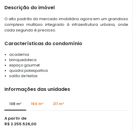
Descrição do imóvel
O alto padrão do mercado imobiliário agora em um grandioso
complexo multiúso integrado à infraestrutura urbana, onde
cada segundo é precioso.
Características do condomínio
academia
brinquedoteca
espaço gourmet
quadra poliesportiva
salão de festas
Informações das unidades
108 m²
164 m²
211 m²
A partir de
R$ 2.255.526,00