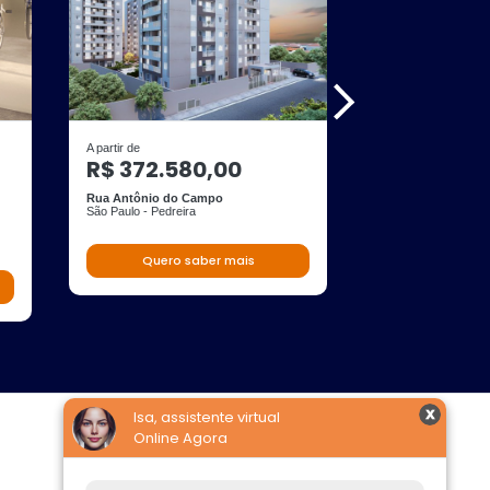
A partir de
A partir de
R$ 372.580,00
R$ 235.90
Rua Antônio do Campo
Rua Antônio Le Vo
São Paulo - Pedreira
São Paulo - Interlag
33 m² área
2 quartos
Quero saber mais
Quero s
Isa, assistente virtual
Online Agora
Construtoras