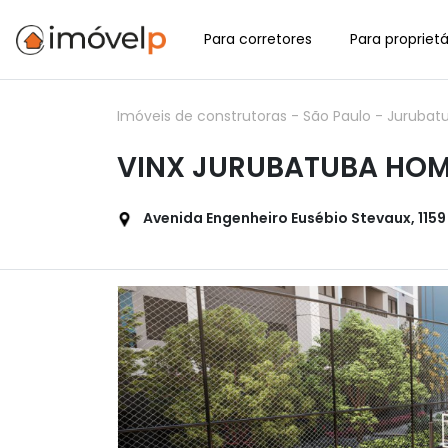
Para corretores
Para proprietá
Imóveis de construtoras
-
São Paulo
-
Jurubat
VINX JURUBATUBA HOM
Avenida Engenheiro Eusébio Stevaux, 1159