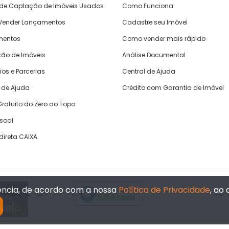
 de Captação de Imóveis Usados
Como Funciona
ender Lançamentos
Cadastre seu Imóvel
mentos
Como vender mais rápido
ão de Imóveis
Análise Documental
ios e Parcerias
Central de Ajuda
 de Ajuda
Crédito com Garantia de Imóvel
ratuito do Zero ao Topo
ssoal
direta CAIXA
iência, de acordo com a nossa
Política de Privacidade
, ao
Verificada por