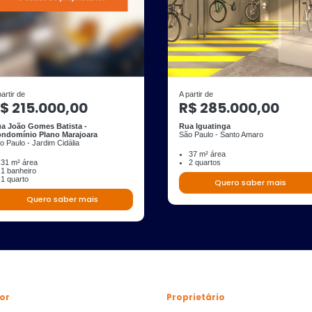
partir de
A partir de
$ 215.000,00
R$ 285.000,00
a João Gomes Batista -
Rua Iguatinga
ndomínio Plano Marajoara
São Paulo - Santo Amaro
o Paulo - Jardim Cidália
37 m² área
31 m² área
2 quartos
1 banheiro
1 quarto
Quero saber mais
Quero saber mais
or
Proprietário