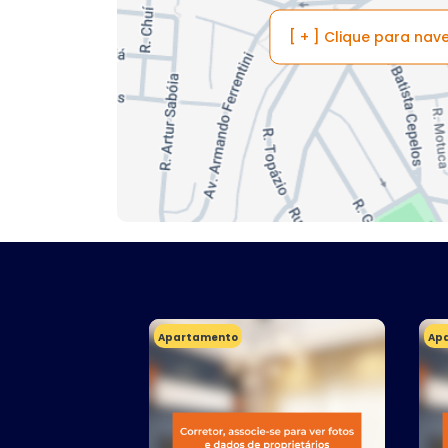
[ + ] Clique para na
Apartamento
Ap