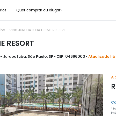
rios
Quer comprar ou alugar?
uba
-
VINX JURUBATUBA HOME RESORT
E RESORT
 - Jurubatuba, São Paulo, SP • CEP: 04696000 •
Atualizado há
A 
R
Co
* f
Imó