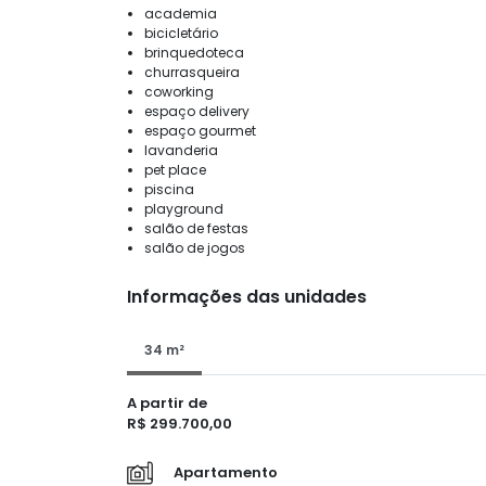
academia
bicicletário
brinquedoteca
churrasqueira
coworking
espaço delivery
espaço gourmet
lavanderia
pet place
piscina
playground
salão de festas
salão de jogos
Informações das unidades
34 m²
A partir de
R$ 299.700,00
Apartamento