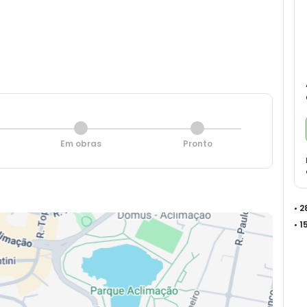
Em obras
Pronto
• 
• 