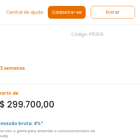
Central de ajuda
Cadastre-se
Entrar
Código: P15309
 3 semanas
partir de
$ 299.700,00
missão bruta: 4%*
ale com a gente para entender o comissionamento da
velp