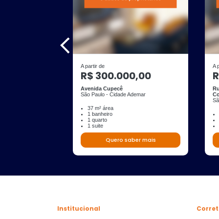
A partir de
A 
R$ 300.000,00
R
Avenida Cupecê
Ru
São Paulo - Cidade Ademar
Co
Sã
37 m² área
1 banheiro
1 quarto
1 suite
Quero saber mais
Institucional
Corret