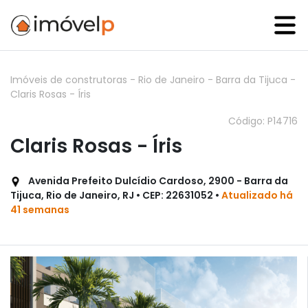
Imóveis de construtoras
-
Rio de Janeiro
-
Barra da Tijuca
-
Claris Rosas - Íris
Código: P14716
Claris Rosas - Íris
Avenida Prefeito Dulcídio Cardoso, 2900 - Barra da
Tijuca, Rio de Janeiro, RJ • CEP: 22631052 •
Atualizado há
41 semanas