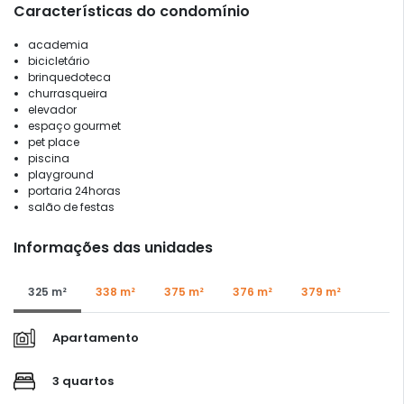
Características do condomínio
academia
bicicletário
brinquedoteca
churrasqueira
elevador
espaço gourmet
pet place
piscina
playground
portaria 24horas
salão de festas
Informações das unidades
325 m²
338 m²
375 m²
376 m²
379 m²
Apartamento
3 quartos