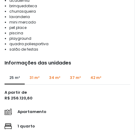
academia
brinquedoteca
churrasqueira
lavanderia
mini mercado
pet place
piscina
playground
quadra poliesportiva
salão de festas
Informações das unidades
25 m²
31 m²
34 m²
37 m²
42 m²
A partir de
R$ 256.120,60
Apartamento
1 quarto