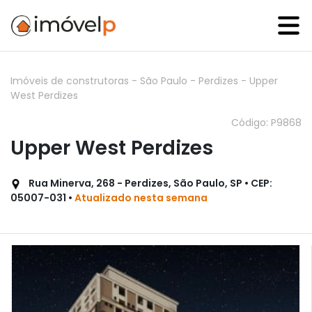
Imóveis de construtoras
-
São Paulo
-
Perdizes
-
Upper
West Perdizes
Código: P9868
Upper West Perdizes
Rua Minerva, 268 - Perdizes, São Paulo, SP • CEP:
05007-031 •
Atualizado nesta semana