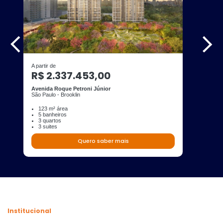
A partir de
R$ 2.337.453,00
Avenida Roque Petroni Júnior
São Paulo - Brooklin
123 m² área
5 banheiros
3 quartos
3 suites
Quero saber mais
Institucional