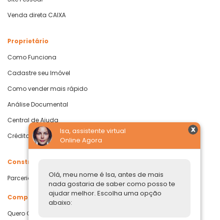
Venda direta CAIXA
Proprietário
Como Funciona
Cadastre seu Imóvel
Como vender mais rápido
Análise Documental
Central de Ajuda
Isa, assistente virtual
Crédito com Garantia de Imóvel
Online Agora
Construtoras
Olá, meu nome é Isa, antes de mais
Parcerias Imobiliárias
nada gostaria de saber como posso te
ajudar melhor. Escolha uma opção
Comprar ou alugar
abaixo:
Quero Comprar