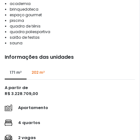
academia
brinquedoteca
espaço gourmet
piscina
quadra de tênis
quadra poliesportiva
salão de festas
sauna
Informações das unidades
171 m²
202 m²
A partir de
R$ 3.228.709,00
Apartamento
4 quartos
2 vagas