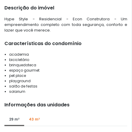
Descrição do imóvel
Hype Style - Residencial - Econ Construtora - Um
empreendimento completo com toda segurança, conforto e
lazer que você merece.
Características do condomínio
academia
bicicletário
brinquedoteca
espaço gourmet
pet place
playground
salão de festas
solarium
Informações das unidades
29 m²
43 m²