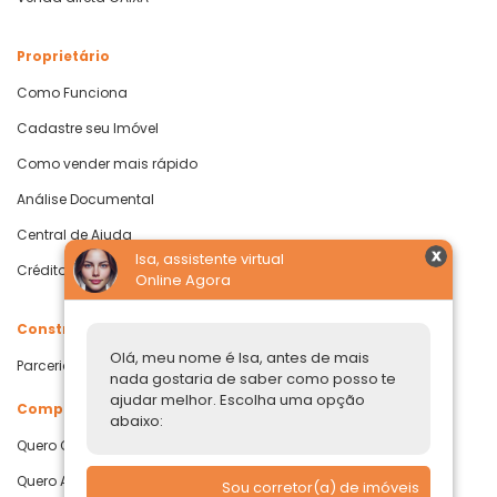
Proprietário
Como Funciona
Cadastre seu Imóvel
Como vender mais rápido
Análise Documental
Central de Ajuda
Isa, assistente virtual
Crédito com Garantia de Imóvel
Online Agora
Construtoras
Olá, meu nome é Isa, antes de mais
Parcerias Imobiliárias
nada gostaria de saber como posso te
ajudar melhor. Escolha uma opção
Comprar ou alugar
abaixo:
Quero Comprar
Quero Alugar
Sou corretor(a) de imóveis