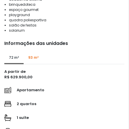
brinquedoteca
espaço gourmet
playground
quadra poliesportiva
salão de festas
solarium
Informações das unidades
72 m²
93 m²
A partir de
R$ 629.900,00
Apartamento
2 quartos
1 suíte