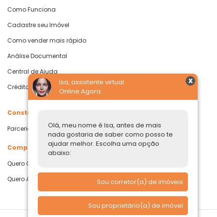
Como Funciona
Cadastre seu Imóvel
Como vender mais rápido
Análise Documental
Central de Ajuda
Isa, assistente virtual
Crédito com Garantia de Imóvel
Online Agora
Construtoras
Olá, meu nome é Isa, antes de mais
Parcerias Imobiliárias
nada gostaria de saber como posso te
ajudar melhor. Escolha uma opção
Comprar ou alugar
abaixo:
Quero Comprar
Quero Alugar
Sou corretor(a) de imóveis
Sou proprietário(a) de imóvel