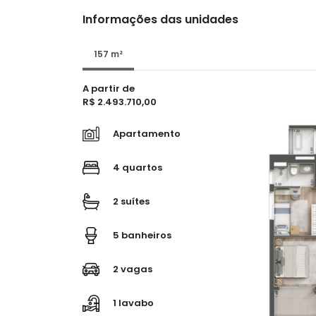
Informações das unidades
157 m²
A partir de
R$ 2.493.710,00
Apartamento
4 quartos
2 suítes
5 banheiros
2 vagas
1 lavabo