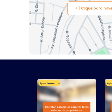
[ + ] Clique para na
Apartamento
Ap