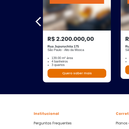
R$ 2.200.000,00
R
Rua Jupuruchita 175
Ru
São Paulo - Alto da Mooca
Sã
139.00 m² área
4 banheiros
3 quartos
Quero saber mais
Institucional
Corret
Perguntas Frequentes
Planos