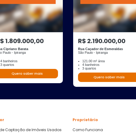
$ 1.809.000,00
R$ 2.190.000,00
a Cipriano Barata
Rua Caçador de Esmeraldas
o Paulo - Ipiranga
São Paulo - Ipiranga
4 banheiros
121.00 m² área
3 quartos
4 banheiros
3 quartos
Quero saber mais
Quero saber mais
or
Proprietário
 de Captação de Imóveis Usados
Como Funciona