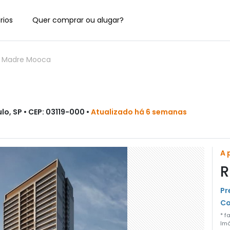
rios
Quer comprar ou alugar?
-
Madre Mooca
o, SP • CEP: 03119-000 •
Atualizado há 6 semanas
A 
R
Pr
Co
* f
Imó