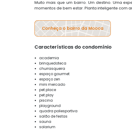
Muito mais que um bairro. Um destino. Uma expe
momentos de bem estar. Planta inteligente com 
Conheça o bairro da Mooca
Características do condomínio
academia
brinquedoteca
churrasqueira
espaço gourmet
espaço zen
mini mercado
pet place
pet play
piscina
playground
quadra poliesportiva
salão de festas
sauna
solarium