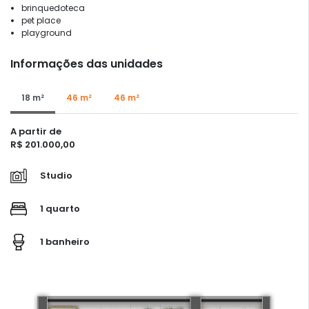
brinquedoteca
pet place
playground
Informações das unidades
18 m²
46 m²
46 m²
A partir de
R$ 201.000,00
Studio
1 quarto
1 banheiro