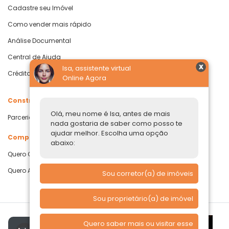
Cadastre seu Imóvel
Como vender mais rápido
Análise Documental
Central de Ajuda
Isa, assistente virtual
Crédito com Garantia de Imóvel
Online Agora
Construtoras
Olá, meu nome é Isa, antes de mais
Parcerias Imobiliárias
nada gostaria de saber como posso te
ajudar melhor. Escolha uma opção
Comprar ou alugar
abaixo:
Quero Comprar
Quero Alugar
Sou corretor(a) de imóveis
Sou proprietário(a) de imóvel
Quero saber mais ou visitar esse