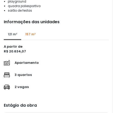
playground
quadra poliesportiva
salão de festas
Informações das unidades
121 m²
157 m²
A partir de
R$ 20.634,07
Apartamento
3 quartos
2 vagas
Estágio da obra