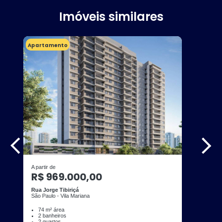
Imóveis similares
Apartamento
A partir de
R$ 969.000,00
Rua Jorge Tibiriçá
São Paulo - Vila Mariana
74 m² área
2 banheiros
2 quartos