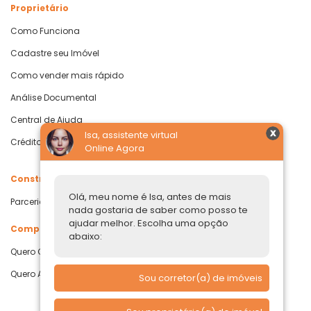
Proprietário
Como Funciona
Cadastre seu Imóvel
Como vender mais rápido
Análise Documental
Central de Ajuda
Isa, assistente virtual
Crédito com Garantia de Imóvel
Online Agora
Construtoras
Olá, meu nome é Isa, antes de mais
Parcerias Imobiliárias
nada gostaria de saber como posso te
ajudar melhor. Escolha uma opção
Comprar ou alugar
abaixo:
Quero Comprar
Quero Alugar
Sou corretor(a) de imóveis