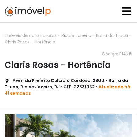
Imóveis de construtoras
-
Rio de Janeiro
-
Barra da Tijuca
-
Claris Rosas - Hortência
Código: P14715
Claris Rosas - Hortência
Avenida Prefeito Dulcídio Cardoso, 2900 - Barra da
Tijuca, Rio de Janeiro, RJ • CEP: 22631052 •
Atualizado há
41 semanas