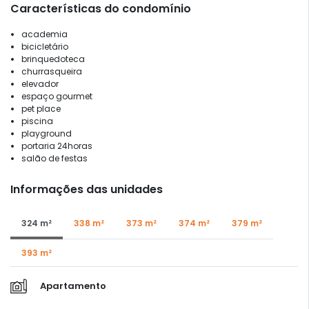
Características do condomínio
academia
bicicletário
brinquedoteca
churrasqueira
elevador
espaço gourmet
pet place
piscina
playground
portaria 24horas
salão de festas
Informações das unidades
324 m²
338 m²
373 m²
374 m²
379 m²
393 m²
Apartamento