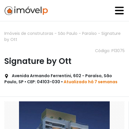
Imóveis de construtoras
-
São Paulo
-
Paraíso
-
Signature
by Ott
Código: P13075
Signature by Ott
Avenida Armando Ferrentini, 602 - Paraíso, São
Paulo, SP • CEP: 04103-030 •
Atualizado há 7 semanas