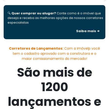
🔍
Quer comprar ou alugar?
Conte como é o imóvel que
deseja e receba as melhores opções de nossos corretores
especialistas
Saiba mais ➜
Corretores de Lançamentos:
Com a Imóvelp você
tem o cadastro aprovado com a construtora e o
maior comissionamento do mercado!
São mais de
1200
lançamentos e