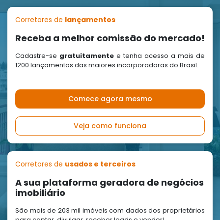
Corretores de
lançamentos
Receba a melhor comissão do mercado!
Cadastre-se
gratuitamente
e tenha acesso a mais de
1200 lançamentos das maiores incorporadoras do Brasil.
Comece agora mesmo
Veja como funciona
Corretores de
usados e terceiros
A sua plataforma geradora de negócios
imobiliário
São mais de 203 mil imóveis com dados dos proprietários
para captar, divulgar, receber leads e vender!