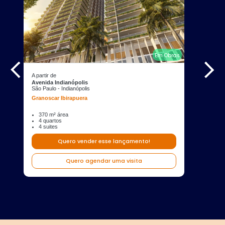
Em Obras
A partir de
Avenida Indianópolis
São Paulo - Indianópolis
Granoscar Ibirapuera
370 m² área
4 quartos
4 suites
Quero vender esse lançamento!
Quero agendar uma visita