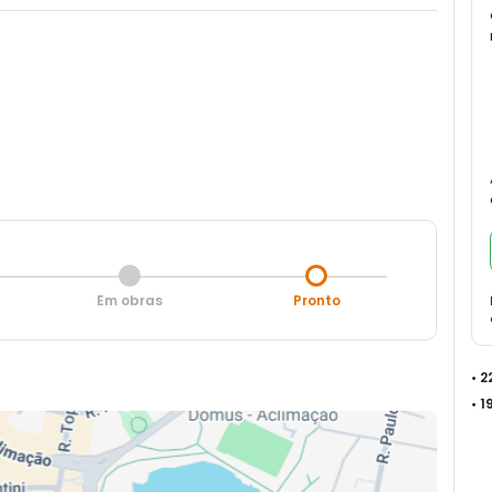
Em obras
Pronto
• 
• 