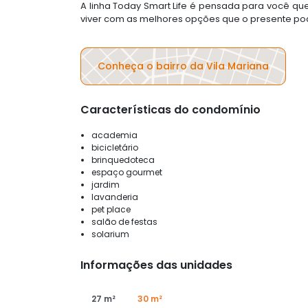
A linha Today Smart Life é pensada para você
viver com as melhores opções que o presente po
Conheça o bairro da Vila Mariana
Características do condomínio
academia
bicicletário
brinquedoteca
espaço gourmet
jardim
lavanderia
pet place
salão de festas
solarium
Informações das unidades
27 m²
30 m²