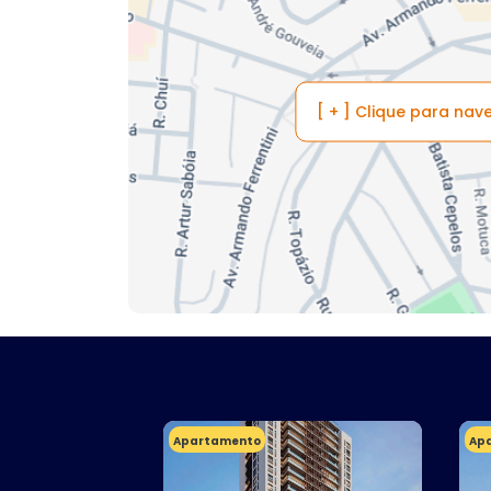
[ + ] Clique para na
Apartamento
Ap