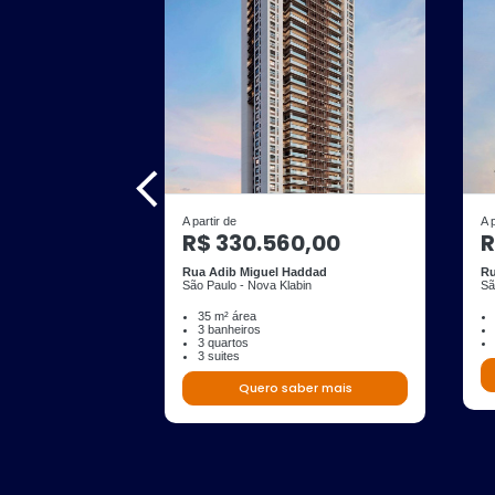
A partir de
A 
R$ 330.560,00
R
Rua Adib Miguel Haddad
Ru
São Paulo - Nova Klabin
Sã
35 m² área
3 banheiros
3 quartos
3 suites
Quero saber mais