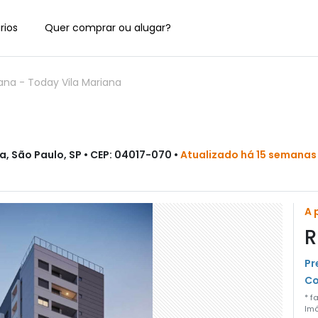
rios
Quer comprar ou alugar?
iana
-
Today Vila Mariana
a, São Paulo, SP • CEP: 04017-070 •
Atualizado há 15 semanas
A 
R
Pr
Co
* f
Imó