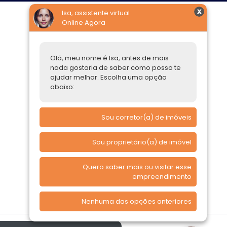
Isa, assistente virtual
Online Agora
Construtoras
Parcerias Imobiliárias
Olá, meu nome é Isa, antes de mais
nada gostaria de saber como posso te
Comprar ou alugar
ajudar melhor. Escolha uma opção
abaixo:
Quero Comprar
Quero Alugar
Sou corretor(a) de imóveis
Sou proprietário(a) de imóvel
Quero saber mais ou visitar esse
empreendimento
Nenhuma das opções anteriores