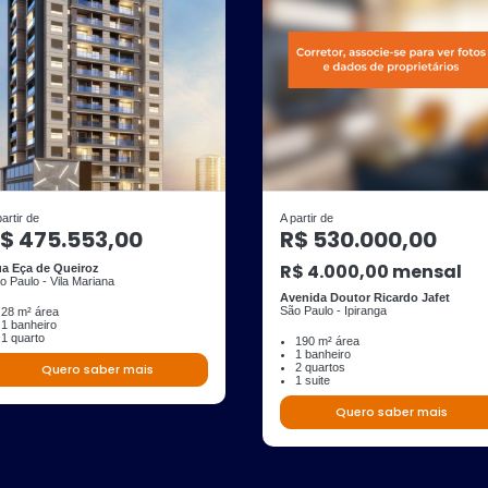
partir de
A partir de
$ 475.553,00
R$ 530.000,00
R$ 4.000,00 mensal
a Eça de Queiroz
o Paulo - Vila Mariana
Avenida Doutor Ricardo Jafet
São Paulo - Ipiranga
28 m² área
1 banheiro
1 quarto
190 m² área
1 banheiro
Quero saber mais
2 quartos
1 suite
Quero saber mais