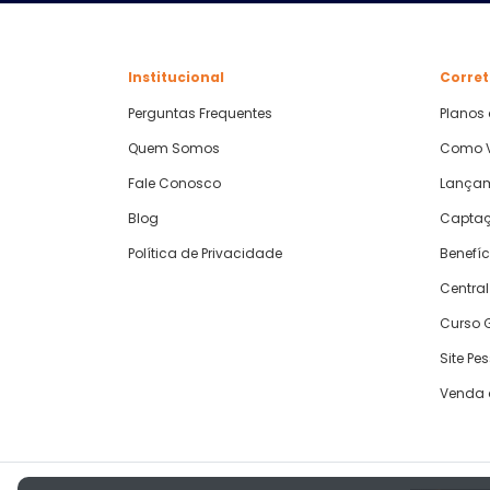
Institucional
Corret
Perguntas Frequentes
Planos
Quem Somos
Como V
Fale Conosco
Lança
Blog
Captaç
Política de Privacidade
Benefíc
Central
Curso G
Site Pe
Venda 