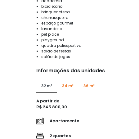
academia
bicicletário
brinquedoteca
churrasqueira
espaço gourmet
lavanderia
pet place
playground
quadra poliesportiva
salão de festas
salão de jogos
Informações das unidades
32 m²
34 m²
36 m²
A partir de
R$ 245.800,00
Apartamento
2 quartos