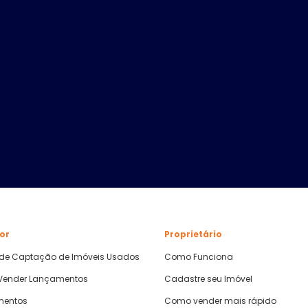
or
Proprietário
 de Captação de Imóveis Usados
Como Funciona
ender Lançamentos
Cadastre seu Imóvel
mentos
Como vender mais rápido