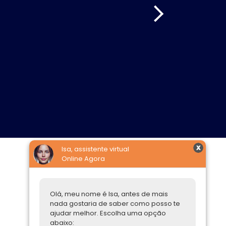
Isa, assistente virtual
Online Agora
Construtoras
Parcerias Imobiliárias
Olá, meu nome é Isa, antes de mais
nada gostaria de saber como posso te
Comprar ou alugar
ajudar melhor. Escolha uma opção
abaixo:
Quero Comprar