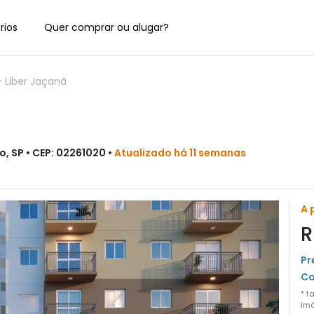
rios
Quer comprar ou alugar?
-
Liber Jaçanã
o, SP • CEP: 02261020 •
Atualizado há 11 semanas
A 
R
Pr
Co
* f
Imó