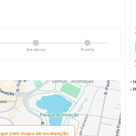
Em obras
Pronto
• 
• 
vegar pelo mapa de localização