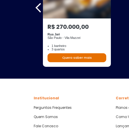
R$ 270.000,00
Rua Jari
São Paulo - Vila Mazzei
1 banheiro
3 quartos
Quero saber mais
Institucional
Corret
Perguntas Frequentes
Planos
Quem Somos
Como V
Fale Conosco
Lança