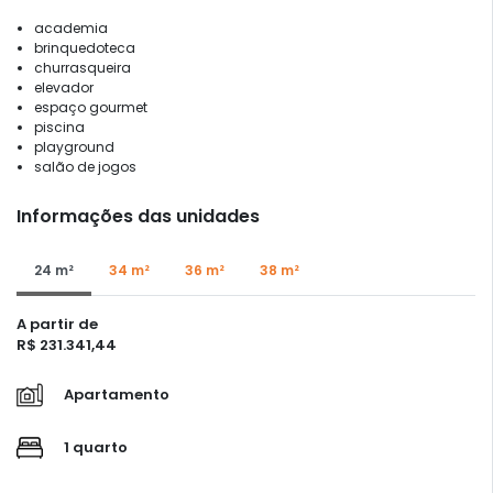
academia
brinquedoteca
churrasqueira
elevador
espaço gourmet
piscina
playground
salão de jogos
Informações das unidades
24 m²
34 m²
36 m²
38 m²
A partir de
R$ 231.341,44
Apartamento
1 quarto