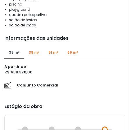
piscina
playground
quadra poliesportiva
salão de festas
salão de jogos
Informações das unidades
38 m²
38 m²
51 m²
69 m²
A partir de
R$ 438.370,00
Conjunto Comercial
Estágio da obra