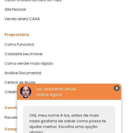
Site Pessoal
Venda direta CAIXA
Proprietário
Como Funciona
Cadastre seu Imóvel
Como vender mais rápido
Análise Documental
Central de Ajuda
Isa, assistente virtual
Crédito com Garantia de Imóvel
Online Agora
Construtoras
Olá, meu nome é Isa, antes de mais
Parcerias Imobiliárias
nada gostaria de saber como posso te
ajudar melhor. Escolha uma opção
Comprar ou alugar
abaixo: