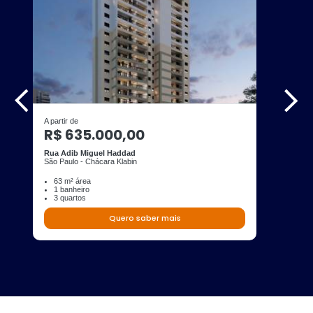
A partir de
R$ 635.000,00
Rua Adib Miguel Haddad
São Paulo - Chácara Klabin
63 m² área
1 banheiro
3 quartos
Quero saber mais