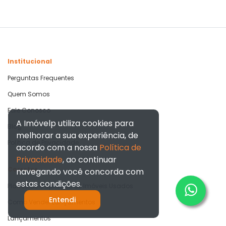
Institucional
Perguntas Frequentes
Quem Somos
Fale Conosco
A Imóvelp utiliza cookies para
Blog
melhorar a sua experiência, de
Política de Privacidade
acordo com a nossa
Política de
Privacidade
, ao continuar
Corretor
navegando você concorda com
estas condições.
Planos de Captação de Imóveis Usados
Entendi
Como Vender Lançamentos
Lançamentos