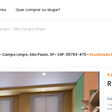
rios
Quer comprar ou alugar?
Limpo
-
Like Campo Limpo
 Campo Limpo, São Paulo, SP • CEP: 05763-470 •
Atualizado 
A 
R
Co
* f
Imó