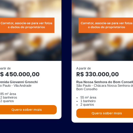
partir de
A partir de
$ 450.000,00
R$ 330.000,00
enida Giovanni Gronchi
Rua Nossa Senhora do Bom Consel
o Paulo - Vila Andrade
São Paulo - Chácara Nossa Senhora d
Bom Conselho
85 m² área
2 banheiros
55 m² área
2 quartos
1 banheiro
2 quartos
Quero saber mais
Quero saber mais