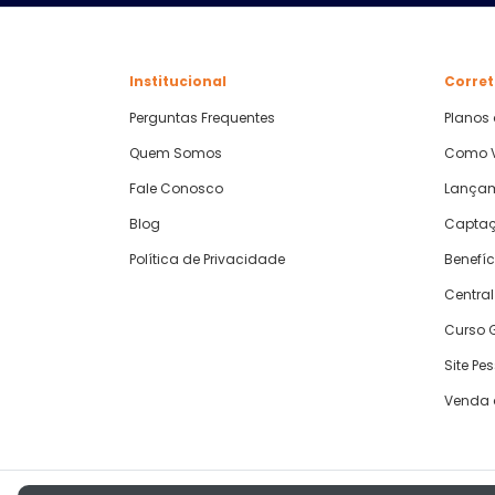
Institucional
Corret
Perguntas Frequentes
Planos
Quem Somos
Como V
Fale Conosco
Lança
Blog
Captaç
Política de Privacidade
Benefíc
Central
Curso G
Site Pe
Venda 