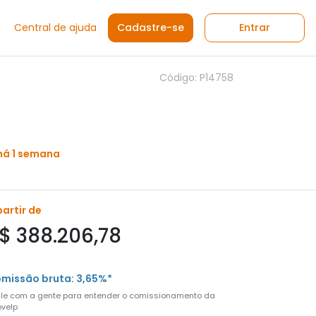
Central de ajuda
Cadastre-se
Entrar
Código: P14758
há 1 semana
partir de
$ 388.206,78
missão bruta: 3,65%*
ale com a gente para entender o comissionamento da
velp