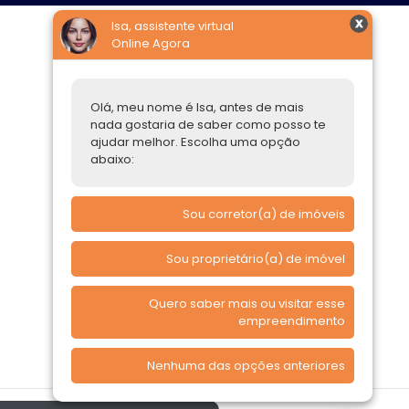
Isa, assistente virtual
Online Agora
Construtoras
Parcerias Imobiliárias
Olá, meu nome é Isa, antes de mais
nada gostaria de saber como posso te
Comprar ou alugar
ajudar melhor. Escolha uma opção
abaixo:
Quero Comprar
Quero Alugar
Sou corretor(a) de imóveis
Sou proprietário(a) de imóvel
Quero saber mais ou visitar esse
empreendimento
Nenhuma das opções anteriores