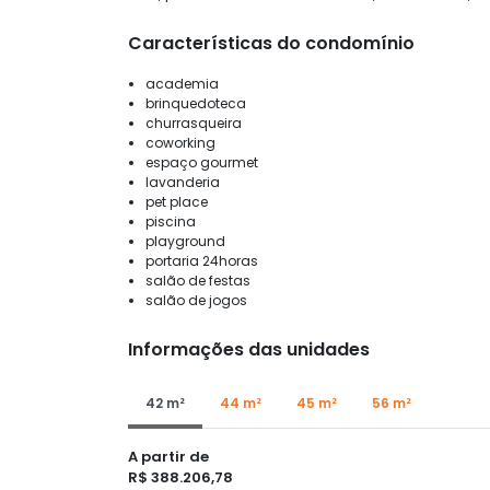
Características do condomínio
academia
brinquedoteca
churrasqueira
coworking
espaço gourmet
lavanderia
pet place
piscina
playground
portaria 24horas
salão de festas
salão de jogos
Informações das unidades
42 m²
44 m²
45 m²
56 m²
A partir de
R$ 388.206,78