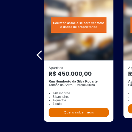
A partir de
A 
R$ 450.000,00
R
Rua Humberto da Silva Rodarte
Av
Taboão da Serra - Parque Albina
Sã
140 m² área
3 banheiros
4 quartos
1 suite
Quero saber mais