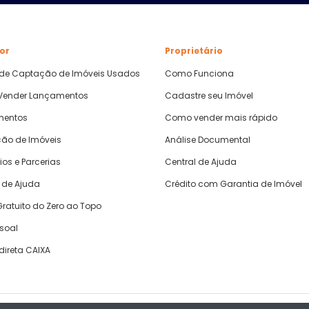
or
Proprietário
 de Captação de Imóveis Usados
Como Funciona
ender Lançamentos
Cadastre seu Imóvel
mentos
Como vender mais rápido
ão de Imóveis
Análise Documental
ios e Parcerias
Central de Ajuda
 de Ajuda
Crédito com Garantia de Imóvel
ratuito do Zero ao Topo
ssoal
direta CAIXA