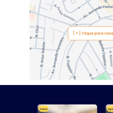
[ + ] Clique para na
Casa
Ap